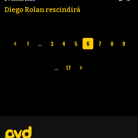
Diego Rolan rescindirá
1
…
3
4
5
6
7
8
9
…
17