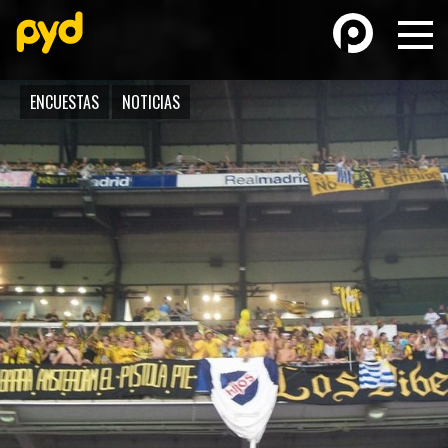
ENCUESTAS
NOTICIAS
BASKETBALL
FÚTBOL FEMENINO
FUTSAL
FUTSAL FEMENINO