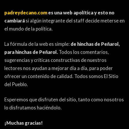
ACTUALIDAD
OTROS DEPORTES
padreydecano.com
es una web apolítica y esto no
3ERA DIVISIÓN
ATLETISMO
cambiará
si algún integrante del staff decide meterse en
FORMATIVAS
HANDBALL
el mundo de la política.
PARTIDOS
FÚTBOL PLAYA
La fórmula de la web es simple:
de hinchas de Peñarol,
para hinchas de Peñarol.
Todos los comentarios,
CONTENIDOS
MÁS DE PYD
sugerencias y críticas constructivas de nuestros
lectores nos ayudan a mejorar día a día, para poder
COLUMNAS
HISTORIA
ofrecer un contenido de calidad. Todos somos El Sitio
ELECCIONES
FORO
del Pueblo.
ENTREVISTAS
Esperemos que disfruten del sitio, tanto como nosotros
TRIBUNA
lo disfrutamos haciéndolo.
PYD RADIO
¡Muchas gracias!