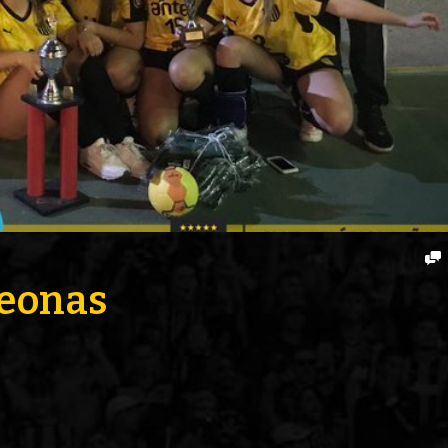
ENTREVISTA
TRIBUNA
PYD RADIO
PEÑAS
TSAL FEMENINO
ENCUESTAS
EDITORIALES
peonas