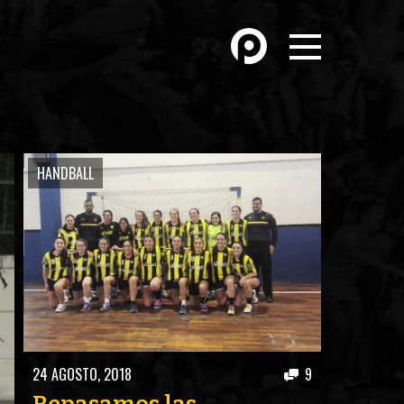
OTROS DEPORTES
ÓN
ATLETISMO
HANDBALL
HANDBALL
FÚTBOL PLAYA
MÁS DE PYD
HISTORIA
FORO
24 AGOSTO, 2018
9