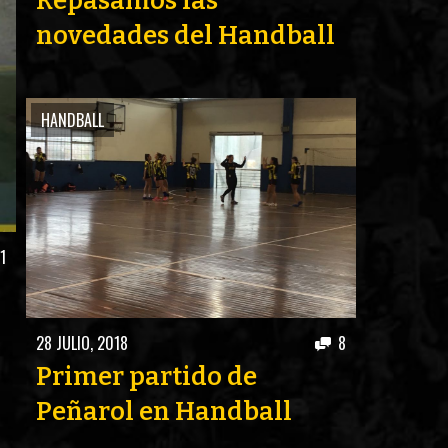
Repasamos las
S
novedades del Handball
HANDBALL
1
28 JULIO, 2018
8
Primer partido de
Peñarol en Handball