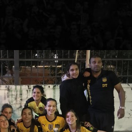
ACTUALIDAD
3ERA DIVISI
FORMATIVAS
PARTIDOS
CONTENIDOS
TBOL FEMENINO
COLUMNAS
ELECCIONES