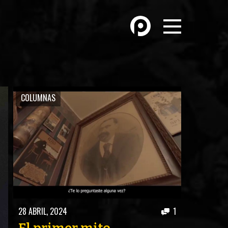
OTROS DEPORTES
ÓN
ATLETISMO
COLUMNAS
HANDBALL
FÚTBOL PLAYA
MÁS DE PYD
HISTORIA
FORO
28 ABRIL, 2024
1