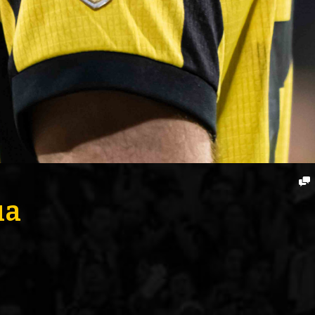
ENTREVISTA
TRIBUNA
PYD RADIO
PEÑAS
TSAL FEMENINO
ENCUESTAS
EDITORIALES
úa