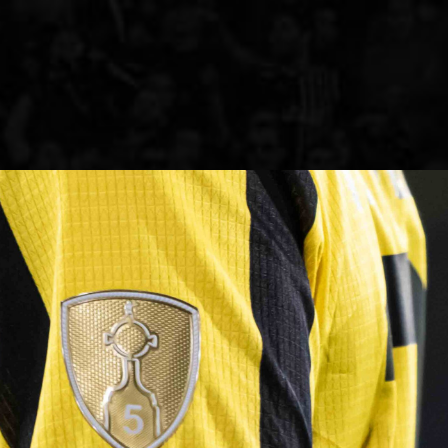
ACTUALIDAD
3ERA DIVISI
FORMATIVAS
PARTIDOS
CONTENIDOS
TBOL FEMENINO
COLUMNAS
ELECCIONES