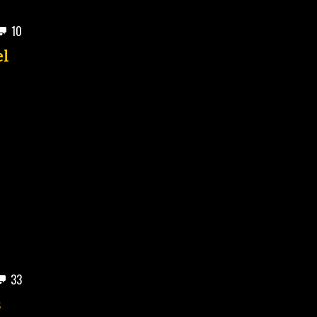
10
el
33
s