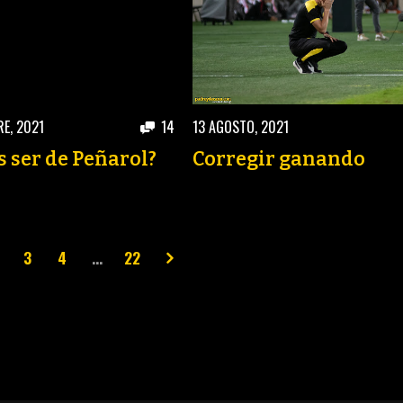
E, 2021
14
13 AGOSTO, 2021
s ser de Peñarol?
Corregir ganando
3
4
…
22