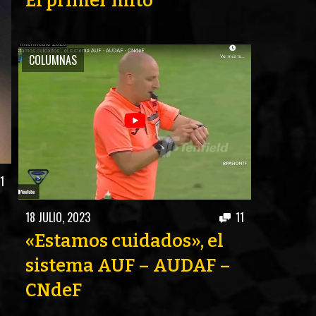
El primer mito
S
COLUMNAS
1
18 JULIO, 2023
11
«Estamos cuidados», el
sistema AUF – AUDAF –
CNdeF