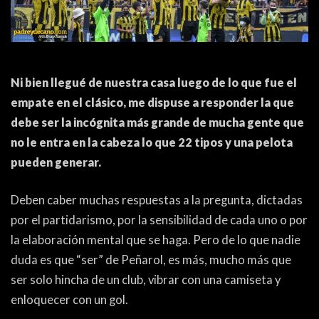
ACTUALIDAD
OTROS DEPORTES
3ERA DIVISIÓN
ATLETISMO
FORMATIVAS
HANDBALL
Ni bien llegué de nuestra casa luego de lo que fue el
PARTIDOS
FÚTBOL PLAYA
empate en el clásico, me dispuse a responder la que
debe ser la incógnita más grande de mucha gente que
no le entra en la cabeza lo que 22 tipos y una pelota
CONTENIDOS
MÁS DE PYD
pueden generar.
COLUMNAS
HISTORIA
Deben caber muchas respuestas a la pregunta, dictadas
ELECCIONES
FORO
por el partidarismo, por la sensibilidad de cada uno o por
ENTREVISTAS
la elaboración mental que se haga. Pero de lo que nadie
duda es que “ser” de Peñarol, es más, mucho más que
TRIBUNA
ser solo hincha de un club, vibrar con una camiseta y
PYD RADIO
enloquecer con un gol.