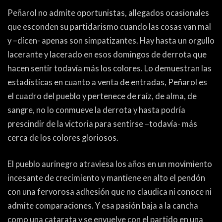
PEÑAS
Peñarol no admite oportunistas, allegados ocasionales
ENCUESTAS
que esconden su partidarismo cuando las cosas van mal
y –dicen- apenas son simpatizantes. Hay hasta un orgullo
EDITORIALES
lacerante y lacerado en esos domingos de derrota que
hacen sentir todavía más los colores. Lo demuestran las
estadísticas en cuanto a venta de entradas, Peñarol es
el cuadro del pueblo y pertenece de raíz, de alma, de
sangre, no lo conmueve la derrota y hasta podría
prescindir de la victoria para sentirse –todavía- más
cerca de los colores gloriosos.
El pueblo aurinegro atraviesa los años en un movimiento
incesante de crecimiento y mantiene en alto el pendón
con una fervorosa adhesión que no claudica ni conoce ni
admite comparaciones. Y esa pasión baja a la cancha
como una catarata y se envuelve con el partido en una