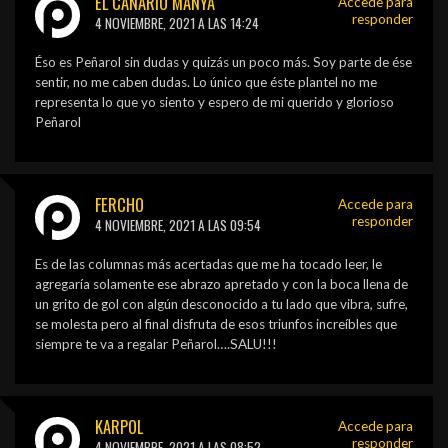
EL CANARIO MANYA
Accede para
responder
4 NOVIEMBRE, 2021 A LAS 14:24
Éso es Peñarol sin dudas y quizás un poco más. Soy parte de ése
sentir, no me caben dudas. Lo único que éste plantel no me
representa lo que yo siento y espero de mi querido y glorioso
Peñarol
FERCHO
Accede para
responder
4 NOVIEMBRE, 2021 A LAS 09:54
Es de las columnas más acertadas que me ha tocado leer, le
agregaría solamente ese abrazo apretado y con la boca llena de
un grito de gol con algún desconocido a tu lado que vibra, sufre,
se molesta pero al final disfruta de esos triunfos increíbles que
siempre te va a regalar Peñarol….SALU!!!
KARPOL
Accede para
responder
4 NOVIEMBRE, 2021 A LAS 08:52