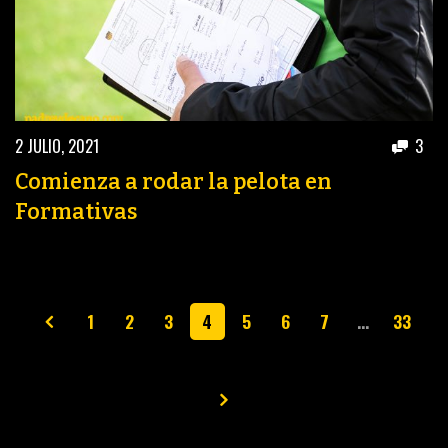
2 JULIO, 2021
3
Comienza a rodar la pelota en
Formativas
1
2
3
4
5
6
7
…
33