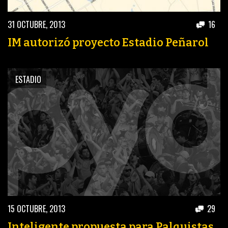
ACTUALIDAD
OTROS DEPORTES
31 OCTUBRE, 2013
16
3ERA DIVISIÓN
ATLETISMO
IM autorizó proyecto Estadio Peñarol
FORMATIVAS
HANDBALL
PARTIDOS
FÚTBOL PLAYA
ESTADIO
CONTENIDOS
MÁS DE PYD
COLUMNAS
HISTORIA
ELECCIONES
FORO
ENTREVISTAS
TRIBUNA
15 OCTUBRE, 2013
29
PYD RADIO
Inteligente propuesta para Palquistas