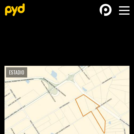
BASKETBALL
FÚTBOL FEMENINO
ESTADIO
FUTSAL
FUTSAL FEMENINO