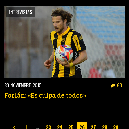
ENTREVISTAS
30 NOVIEMBRE, 2015
63
Forlán: «Es culpa de todos»
1
…
23
24
25
26
27
28
29