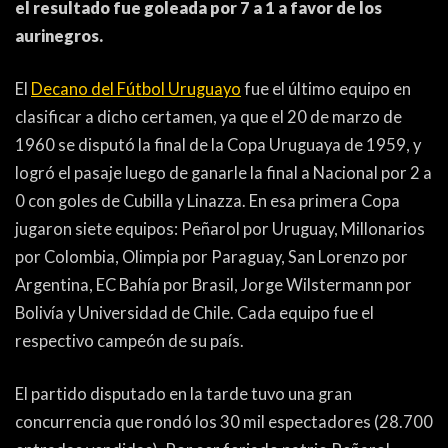
el resultado fue goleada por 7 a 1 a favor de los
ACTUALIDAD
OTROS DEPORTES
aurinegros.
3ERA DIVISIÓN
ATLETISMO
El
Decano del Fútbol Uruguayo
fue el último equipo en
FORMATIVAS
HANDBALL
clasificar a dicho certamen, ya que el 20 de marzo de
PARTIDOS
FÚTBOL PLAYA
1960 se disputó la final de la Copa Uruguaya de 1959, y
logró el pasaje luego de ganarle la final a Nacional por 2 a
0 con goles de Cubilla y Linazza. En esa primera Copa
CONTENIDOS
MÁS DE PYD
jugaron siete equipos: Peñarol por Uruguay, Millonarios
COLUMNAS
HISTORIA
por Colombia, Olimpia por Paraguay, San Lorenzo por
ELECCIONES
FORO
Argentina, EC Bahía por Brasil, Jorge Wilstermann por
Bolivía y Universidad de Chile. Cada equipo fue el
ENTREVISTAS
respectivo campeón de su país.
TRIBUNA
El partido disputado en la tarde tuvo una gran
PYD RADIO
concurrencia que rondó los 30 mil espectadores (28.700