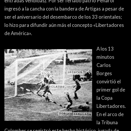
entradas vendidas). Por ser feriado patrio Peñarol
PEÑAS
ingresó a la cancha con la bandera de Artigas a pesar de
ENCUESTAS
ser el aniversario del desembarco de los 33 orientales;
lo hizo para difundir aún más el concepto «Libertadores
EDITORIALES
de América».
A los 13
minutos
Carlos
Borges
convirtió el
primer gol de
la Copa
Libertadores.
En el arco de
la Tribuna
Colombes se registró este hecho histórico, jugada de