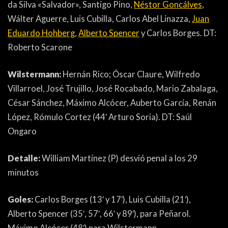
da Silva «Salvador», Santigo Pino,
Néstor Goncálves
,
Wálter Aguerre, Luis Cubilla, Carlos Abel Linazza,
Juan
Eduardo Hohberg
,
Alberto Spencer
y Carlos Borges. DT:
Roberto Scarone
Wilstermann:
Hernán Rico; Óscar Claure, Wilfredo
Villarroel, José Trujillo, José Rocabado, Mario Zabalaga,
César Sánchez, Máximo Alcócer, Auberto García, Renán
López, Rómulo Cortez (44′ Arturo Soria). DT: Saúl
Ongaro
Detalle:
William Martínez (P) desvió penal a los 29
minutos
Goles:
Carlos Borges (13′ y 17′), Luis Cubilla (21′),
Alberto Spencer (35′, 57′, 66′ y 89′), para Peñarol.