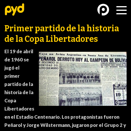
Primer partido de la historia
de la Copa Libertadores
El 19 de abril
de 1960 se
BASKETBALL
FÚTBOL FEMENINO
jugó el
primer
partido de la
historia de la
Copa
Libertadores
FUTSAL
FUTSAL FEMENINO
en el Estadio Centenario. Los protagonistas fueron
Peñarol y Jorge Wilstermann, jugaron por el Grupo 2 y