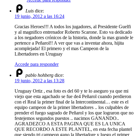
Luis
dice:
19 junio, 2012 a las 16:24
Gracias Heroes!!! A todos los jugadores, al Presidente Guelfi
y al magnifico entrenador Roberto Scarone. Esto va dedicado
a los negadores crónicos de la historia, donde la mas grande le
pertence a Peñarol!! A ver que vas a inventar ahora, hijita
acomplejada! El primero y el mas Campeon de la
Libertadores en Uruguay
Accede para responder
pablo hohberg
dice:
19 junio, 2012 a las 13:28
Uruguay Ortiz , esa foto es del 60 y te lo aseguro ya que mi
viejo que esta agachado se fue de4 Peñarol cuando perdieron
con el Real la primer final de la Intercontinental… este es el
equipo campeon de la primer libertadores .. los culpables de
prender el fuego sagrado de Peñarol y los que lograron que no
festejemos segundos puestos .. nacimos GANANDO..
AGRADEZCO A ESTA PAGINA QUE ES LA UNICA
QUE RECORDO A ESTE PLANTEL, en esta fecha plantel
que siendo tri campeon gano la libertadore y luego el primer