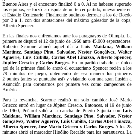
Buenos Aires y el encuentro finalizó 0 a 0. Al no haberse superado
los equipos, se forzó la disputa de un tercer partido, nuevamente en
el Estadio Centenario. Finalmente pudimos derrotar a los de Boedo
por 2 a 1, con dos anotaciones del máximo goleador de la copa,
Alberto Spencer.
En las finales nos enfrentamos ante los paraguayos de Olimpia. La
primera se disputó el 12 de junio de 1960 ante 45.000 espectadores.
Roberto Scarone alineó aquel día a
Luis Maidana, William
Martínez, Santiago Pino, Salvador, Nestor Gonçálvez, Walter
Aguerre, Luis Cubilla, Carlos Abel Linazza, Alberto Spencer,
Júpiter Crescio y Carlos Borges.
En un partido trabado, el único
gol de la primera final lo anotó el ecuatoriano Spencer recién a los
79 minutos de juego, obteniendo de esa manera los primeros
2 puntos (antes se puntuaba así) y viajando con una gran ilusión a
Asunción para coronarnos por primera vez como campeones de
América.
Para la revancha, Scarone realizó un solo cambio: José Mario
Griecco entró en lugar de Júpiter Crescio. Entonces, el 19 de junio
de 1960, Peñarol salió a la cancha de Puerto Sajonia con
Luis
Maidana, William Martínez, Santiago Pino, Salvador, Nestor
Gonçálvez, Walter Aguerre, Luis Cubilla, Carlos Abel Linazza,
Alberto Spencer, José Mario Griecco y Carlos Borges.
A los 28
minutos abrió el marcador Hipólito Recalde para los paraguayos. La