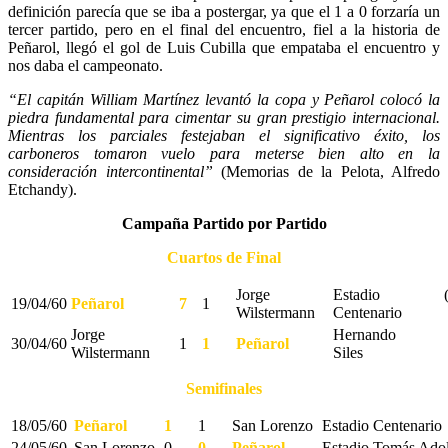
definición parecía que se iba a postergar, ya que el 1 a 0 forzaría un
tercer partido, pero en el final del encuentro, fiel a la historia de
Peñarol, llegó el gol de Luis Cubilla que empataba el encuentro y
nos daba el campeonato.
“El capitán William Martínez levantó la copa y Peñarol colocó la
piedra fundamental para cimentar su gran prestigio internacional.
Mientras los parciales festejaban el significativo éxito, los
carboneros tomaron vuelo para meterse bien alto en la
consideración intercontinental”
(Memorias de la Pelota, Alfredo
Etchandy).
Campaña Partido por Partido
Cuartos de Final
Jorge
Estadio
19/04/60
Peñarol
7
1
Wilstermann
Centenario
Jorge
Hernando
30/04/60
1
1
Peñarol
Wilstermann
Siles
Semifinales
18/05/60
Peñarol
1
1
San Lorenzo
Estadio Centenario
24/05/60
San Lorenzo
0
0
Peñarol
Estadio Tomás Ado