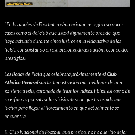
ACTUALIDAD
OTROS DEPORTES
3ERA DIVISIÓN
ATLETISMO
“En los anales de Football sud-americano se registran pocos
FORMATIVAS
HANDBALL
casos como el del club que usted dignamente preside, que
haya actuado durante cinco lustros en la vida activa de los
PARTIDOS
FÚTBOL PLAYA
fields, conquistando en esa prolongada actuación reconocidos
prestigios»
CONTENIDOS
MÁS DE PYD
COLUMNAS
HISTORIA
Las Bodas de Plata que celebrará próximamente el
Club
Atlético Peñarol
son la demostración más evidente de una
ELECCIONES
FORO
existencia feliz, coronada de triunfos indiscutibles, así como de
ENTREVISTAS
su esfuerzo por salvar las vicisitudes con que ha tenido que
luchar para llegar al florecimiento en que actualmente se
TRIBUNA
encuentra.
PYD RADIO
El Club Nacional de Football que presido, no ha querido dejar