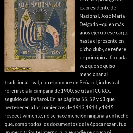
ex presidente de
Nacional, José María
Delgado –quien más
años ejerció ese cargo
hasta el presente en
dicho club-, se refiere
de principio a fin cada
vez que se quiso
mencionar al
tradicional rival, con el nombre de Peñarol, incluso al
referirse a la campaña de 1900, se cita al CURCC
seguido del Peñarol. En las páginas 55, 59 y 63 que
pertenecen a los comienzos de 1913,1914 y 1915
respectivamente, no se hace mención ninguna a un hecho
que, como todos los documentos de la época rezan, fue
un mero trámite interno, al que nadie se opuso ni