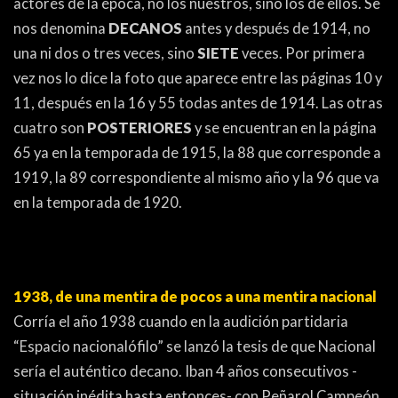
actores de la época, no los nuestros, sino los de ellos. Se
nos denomina
DECANOS
antes y después de 1914, no
una ni dos o tres veces, sino
SIETE
veces. Por primera
vez nos lo dice la foto que aparece entre las páginas 10 y
11, después en la 16 y 55 todas antes de 1914. Las otras
cuatro son
POSTERIORES
y se encuentran en la página
65 ya en la temporada de 1915, la 88 que corresponde a
1919, la 89 correspondiente al mismo año y la 96 que va
en la temporada de 1920.
1938, de una mentira de pocos a una mentira nacional
Corría el año 1938 cuando en la audición partidaria
“Espacio nacionalófilo” se lanzó la tesis de que Nacional
sería el auténtico decano. Iban 4 años consecutivos -
situación inédita hasta entonces- con Peñarol Campeón