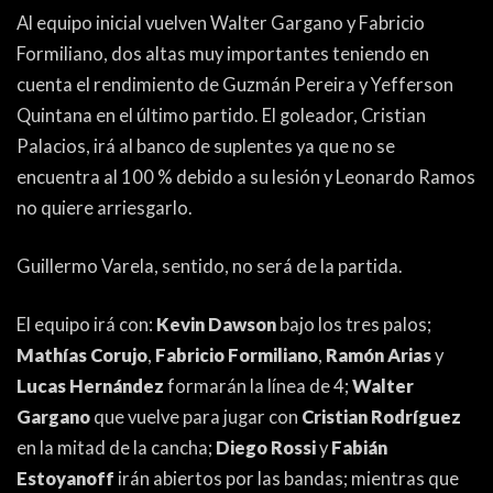
PEÑAS
Al equipo inicial vuelven Walter Gargano y Fabricio
Formiliano, dos altas muy importantes teniendo en
ENCUESTAS
cuenta el rendimiento de Guzmán Pereira y Yefferson
EDITORIALES
Quintana en el último partido. El goleador, Cristian
Palacios, irá al banco de suplentes ya que no se
encuentra al 100 % debido a su lesión y Leonardo Ramos
no quiere arriesgarlo.
Guillermo Varela, sentido, no será de la partida.
El equipo irá con:
Kevin Dawson
bajo los tres palos;
Mathías Corujo
,
Fabricio Formiliano
,
Ramón Arias
y
Lucas Hernández
formarán la línea de 4;
Walter
Gargano
que vuelve para jugar con
Cristian Rodríguez
en la mitad de la cancha;
Diego Rossi
y
Fabián
Estoyanoff
irán abiertos por las bandas; mientras que