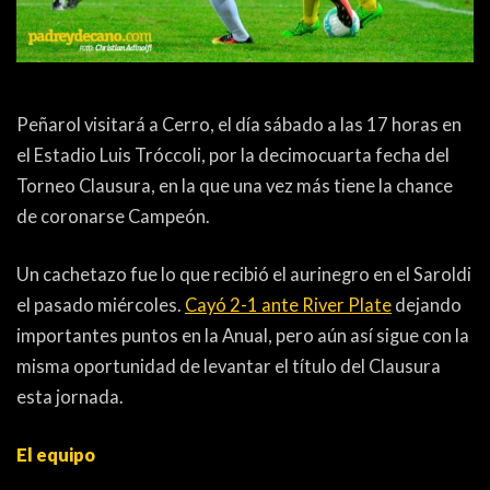
ACTUALIDAD
OTROS DEPORTES
3ERA DIVISIÓN
ATLETISMO
FORMATIVAS
HANDBALL
Peñarol visitará a Cerro, el día sábado a las 17 horas en
PARTIDOS
FÚTBOL PLAYA
el Estadio Luis Tróccoli, por la decimocuarta fecha del
Torneo Clausura, en la que una vez más tiene la chance
de coronarse Campeón.
CONTENIDOS
MÁS DE PYD
COLUMNAS
HISTORIA
Un cachetazo fue lo que recibió el aurinegro en el Saroldi
el pasado miércoles.
Cayó 2-1 ante River Plate
dejando
ELECCIONES
FORO
importantes puntos en la Anual, pero aún así sigue con la
ENTREVISTAS
misma oportunidad de levantar el título del Clausura
esta jornada.
TRIBUNA
PYD RADIO
El equipo