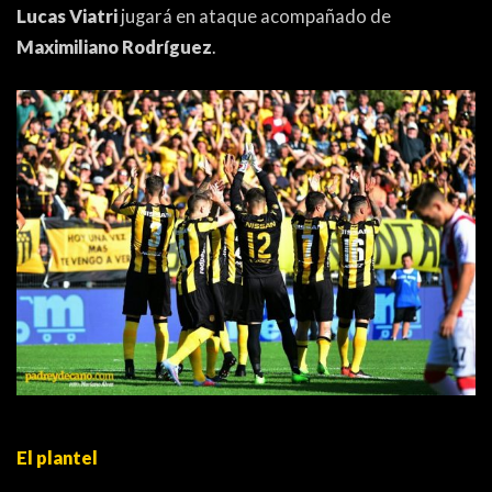
Lucas Viatri
jugará en ataque acompañado de
Maximiliano Rodríguez
.
El plantel