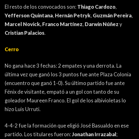
El resto de los convocados son:
Thiago Cardozo
,
Yefferson Quintana
,
Hernán Petryk
,
Guzmán Pereira
,
Marcel Novick,
Franco Martínez
,
Darwin Núñez
y
Cristian Palacios
.
Cerro
No gana hace 3 fechas: 2 empates y una derrota. La
última vez que ganó los 3 puntos fue ante Plaza Colonia
(encuentro que ganó 1-0). Su último partido fue ante
Fénix de visitante, empató a un gol con tanto de su
goleador Maureen Franco. El gol de los albivioletas lo
hizo Luis Urruti.
4-4-2 fue la formación que eligió José Basualdo en ese
partido. Los titulares fueron:
Jonathan Irrazabal
;