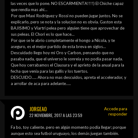
las veces que lo pone. NO ESCARMIENTA!!!!) El Chiche capaz
que rendia mas ahi…
Por que Maxi Rodriguez y Rossi no pueden jugar juntos. No se
explicarlo, pero se nota y la solucion no es obvia. Gaston esta
BAJISIMO y Viartri pelea pero alguien tiene que aprovechar de
sus peleas. El Chori es lo que hace…
Por que se le abrio completamente el hongo a Nicola, y te
aseguro, es el mejor partido de esta breva en siglos…
Descuidado llego hoy mi Oro y Carbon, pensando que no
pasaba nada, que el universo le sonreia y no podia pasar nada.
Que hoy cerrabamos el Clausura y el aprieto de la anual para la
fecha que venia para las gallis y los tuertos.
DESCUIDO….. Ahora no mas descuidos, apreta el accelerador, y
a arrollar de aca para adelante…..
JORGEAO
Accede para
responder
22 NOVIEMBRE, 2017 A LAS 23:59
Fa bo, toy caliente. pero en algún momento podía llegar; porque
aunque esto sea futbol uruguayo, los demás juegan también.