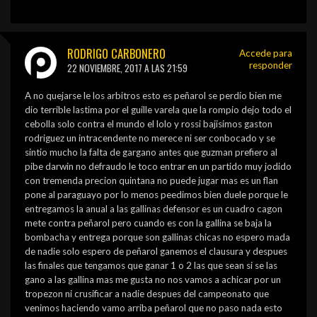
RODRIGO CARBONERO
Accede para
responder
22 NOVIEMBRE, 2017 A LAS 21:59
A no quejarse le los arbitros esto es peñarol se perdio bien me
dio terrible lastima por el guille varela que la rompio dejo todo el
cebolla solo contra el mundo el lolo y rossi bajisimos gaston
rodriguez un intracendente no merece ni ser conbocado y se
sintio mucho la falta de gargano antes que guzman prefiero al
pibe darwin no defraudo le toco entrar en un partido muy jodido
con tremenda precion quintana no puede jugar mas es un flan
pone al paraguayo por lo menos peedimos bien duele porque le
entregamos la anual a las gallinas defensor es un cuadro cagon
mete contra peñarol pero cuando es con la gallina se baja la
bombacha y entrega porque son gallinas chicas no espero mada
de nadie solo espero de peñarol ganemos el clausura y despues
las finales que tengamos que ganar 1 o 2 las que sean si se las
gano a las gallina mas me gusta no nos vamos a achicar por un
tropezon ni crusificar a nadie despues del campeonato que
venimos haciendo vamo arriba peñarol que no paso nada esto