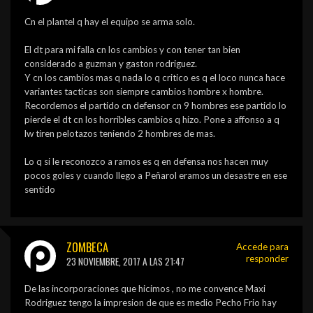
Cn el plantel q hay el equipo se arma solo.
El dt para mi falla cn los cambios y con tener tan bien
considerado a guzman y gaston rodriguez.
Y cn los cambios mas q nada lo q critico es q el loco nunca hace
variantes tacticas son siempre cambios hombre x hombre.
Recordemos el partido cn defensor cn 9 hombres ese partido lo
pierde el dt cn los horribles cambios q hizo. Pone a affonso a q
lw tiren pelotazos teniendo 2 hombres de mas.
Lo q si le reconozco a ramos es q en defensa nos hacen muy
pocos goles y cuando llego a Peñarol eramos un desastre en ese
sentido
ZOMBECA
Accede para
responder
23 NOVIEMBRE, 2017 A LAS 21:47
De las incorporaciones que hicimos , no me convence Maxi
Rodriguez tengo la impresion de que es medio Pecho Frio hay