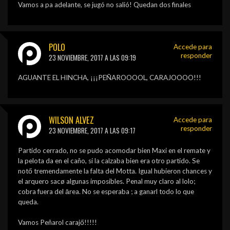
Vamos a pa adelante, se jugó no salió! Quedan dos finales
POLO
Accede para
responder
23 NOVIEMBRE, 2017 A LAS 09:19
AGUANTE EL HINCHA, ¡¡¡PEÑAROOOOL, CARAJOOOO!!!
WILSON ALVEZ
Accede para
responder
23 NOVIEMBRE, 2017 A LAS 09:17
Partido cerrado, no se pudo acomodar bien Maxi en el remate y
la pelota da en el caño, si la calzaba bien era otro partido. Se
notő tremendamente la falta del Motta. Igual hubieron chances y
el arquero sacø algunas imposibles. Penal muy claro al lolo;
cobra fuera del ārea. No se esperaba ; a ganarl todo lo que
queda.
Vamos Peñarol carajő!!!!!