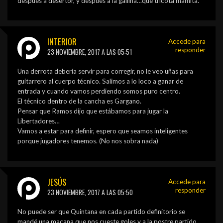
despues a desertor, y despues a la gallina…que tricota mamita.
INTERIOR
Accede para
responder
23 NOVIEMBRE, 2017 A LAS 05:51
Una derrota debería servir para corregir, no le veo uñas para
guitarrero al cuerpo técnico. Salimos a lo loco a ganar de
entrada y cuando vamos perdiendo somos puro centro.
El técnico dentro de la cancha es Gargano.
Pensar que Ramos dijo que estábamos para jugar la
Libertadores…
Vamos a estar para definir, espero que seamos inteligentes
porque jugadores tenemos. (No nos sobra nada)
JESÚS
Accede para
responder
23 NOVIEMBRE, 2017 A LAS 05:50
No puede ser que Quintana en cada partido definitorio se
mandé una macana que nos cueste goles y a la postre partido.