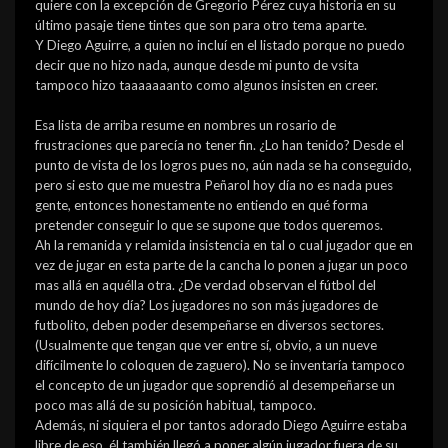
quiere con la excepción de Gregorio Pérez cuya historia en su
último pasaje tiene tintes que son para otro tema aparte.
Y Diego Aguirre, a quien no incluí en el listado porque no puedo
decir que no hizo nada, aunque desde mi punto de vsita
tampoco hizo taaaaaaanto como algunos insisten en creer.
Esa lista de arriba resume en nombres un rosario de
frustraciones que parecía no tener fin. ¿Lo han tenido? Desde el
punto de vista de los logros pues no, aún nada se ha conseguido,
pero si esto que me muestra Peñarol hoy día no es nada pues
gente, entonces honestamente no entiendo en qué forma
pretender conseguir lo que se supone que todos queremos.
Ah la remanida y relamida insistencia en tal o cual jugador que en
vez de jugar en esta parte de la cancha lo ponen a jugar un poco
mas allá en aquélla otra. ¿De verdad observan el fútbol del
mundo de hoy día? Los jugadores no son más jugadores de
futbolito, deben poder desempeñarse en diversos sectores.
(Usualmente que tengan que ver entre sí, obvio, a un nueve
difícilmente lo coloquen de zaguero). No se inventaría tampoco
el concepto de un jugador que soprendió al desempeñarse un
poco mas allá de su posición habitual, tampoco.
Además, ni siquiera el por tantos adorado Diego Aguirre estaba
libre de eso, él también llegó a poner algún jugador fuera de su