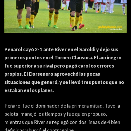
ACTUALIDAD
OTROS DEPORTES
3ERA DIVISIÓN
ATLETISMO
FORMATIVAS
HANDBALL
PARTIDOS
FÚTBOL PLAYA
Peñarol cayó 2-1 ante River en el Saroldi y dejo sus
primeros puntos en el Torneo Clausura. El aurinegro
CONTENIDOS
MÁS DE PYD
fue superior a su rival pero pagó caro los errores
COLUMNAS
HISTORIA
propios. El Darsenero aprovechó las pocas
situaciones que generó, y se llevó tres puntos que no
ELECCIONES
FORO
estaban en los planes.
ENTREVISTAS
Peñarol fue el dominador de la primera mitad. Tuvo la
TRIBUNA
pelota, manejó los tiempos y fue quien propuso,
PYD RADIO
mientras que River se replegó con dos líneas de 4 bien
definidas y buscó el contragolpe.