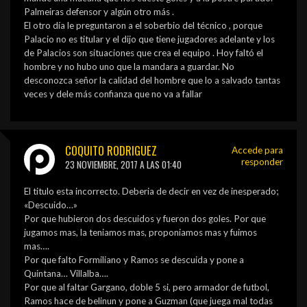
Palmeiras defensor y algún otro más .
El otro día le preguntaron a el soberbio del técnico , porque
Palacio no es titular y el dijo que tiene jugadores adelante y los
de Palacios son situaciones que crea el equipo . Hoy faltó el
hombre y no hubo uno que la mandara a guardar. No
desconozca señor la calidad del hombre que lo a salvado tantas
veces y dele más confianza que no va a fallar
COQUITO RODRIGUEZ
Accede para
responder
23 NOVIEMBRE, 2017 A LAS 01:40
El titulo esta incorrecto. Deberia de decir en vez de inesperado;
«Descuido…»
Por que hubieron dos descuidos y fueron dos goles. Por que
jugamos mas, la teniamos mas, proponiamos mas y fuimos
mas….
Por que falto Formiliano y Ramos se descuida y pone a
Quintana… Villalba….
Por que al faltar Gargano, doble 5 si, pero armador de futbol,
Ramos hace de belinun y pone a Guzman (que juega mal todas