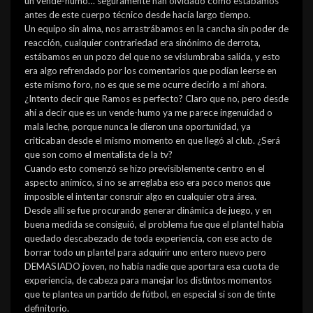
un vende-humo… seguramente han olvidado cómo estábamos
antes de este cuerpo técnico desde hacía largo tiempo.
Un equipo sin alma, nos arrastrábamos en la cancha sin poder de
reacción, cualquier contrariedad era sinónimo de derrota,
estábamos en un pozo del que no se vislumbraba salida, y esto
era algo refrendado por los comentarios que podían leerse en
este mismo foro, no es que se me ocurre decirlo a mí ahora.
¿Intento decir que Ramos es perfecto? Claro que no, pero desde
ahí a decir que es un vende-humo ya me parece ingenuidad o
mala leche, porque nunca le dieron una oportunidad, ya
criticaban desde el mismo momento en que llegó al club. ¿Será
que son como el mentalista de la tv?
Cuando esto comenzó se hizo previsiblemente centro en el
aspecto anímico, si no se arreglaba eso era poco menos que
imposible el intentar consruir algo en cualquier otra área.
Desde allí se fue procurando generar dinámica de juego, y en
buena medida se consiguió, el problema fue que el plantel había
quedado descabezado de toda experiencia, con ese acto de
borrar todo un plantel para adquirir uno entero nuevo pero
DEMASIADO joven, no había nadie que aportara esa cuota de
experiencia, de cabeza para manejar los distintos momentos
que te plantea un partido de fútbol, en especial si son de tinte
definitorio.