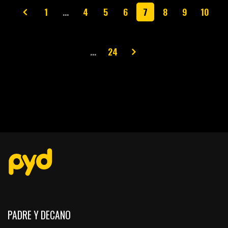
1
…
4
5
6
7
8
9
10
…
24
PADRE Y DECANO