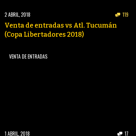
ACTUALIDAD
OTROS DEPORTES
2 ABRIL, 2018
119
3ERA DIVISIÓN
ATLETISMO
Venta de entradas vs Atl. Tucumán
FORMATIVAS
HANDBALL
(Copa Libertadores 2018)
PARTIDOS
FÚTBOL PLAYA
VENTA DE ENTRADAS
CONTENIDOS
MÁS DE PYD
COLUMNAS
HISTORIA
ELECCIONES
FORO
ENTREVISTAS
TRIBUNA
PYD RADIO
1 ABRIL, 2018
17