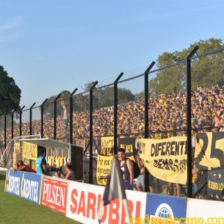
ENTREVISTA
TRIBUNA
PYD RADIO
PEÑAS
TSAL FEMENINO
ENCUESTAS
EDITORIALES