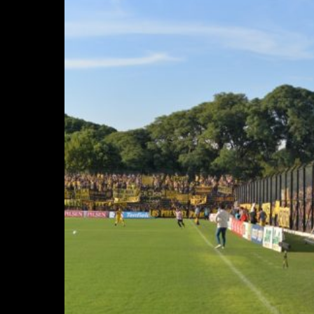
FUTSAL
FU