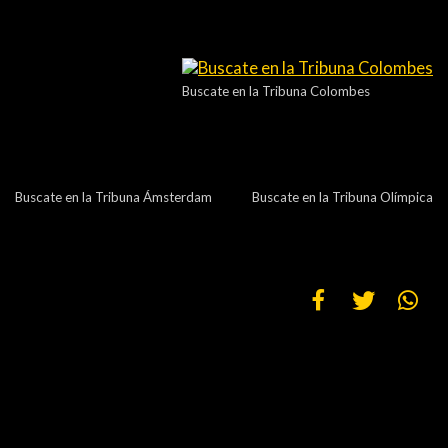
ACTUALIDAD
OTROS DEPORTES
3ERA DIVISIÓN
ATLETISMO
Buscate en la Tribuna Colombes
FORMATIVAS
HANDBALL
PARTIDOS
FÚTBOL PLAYA
Buscate en la Tribuna Ámsterdam
Buscate en la Tribuna Olímpica
CONTENIDOS
MÁS DE PYD
COLUMNAS
HISTORIA
ELECCIONES
FORO
ENTREVISTAS
TRIBUNA
PYD RADIO