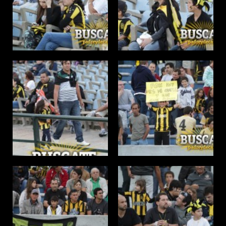
ACTUALIDAD
OTROS DEPORTES
3ERA DIVISIÓN
ATLETISMO
FORMATIVAS
HANDBALL
PARTIDOS
FÚTBOL PLAYA
CONTENIDOS
MÁS DE PYD
COLUMNAS
HISTORIA
ELECCIONES
FORO
ENTREVISTAS
TRIBUNA
PYD RADIO