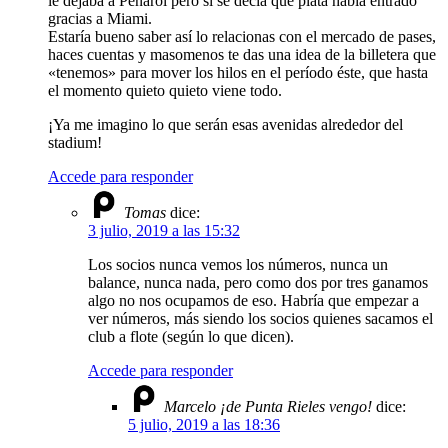
le dejaba a Peñarol pero si se decía que plata había entrado
gracias a Miami.
Estaría bueno saber así lo relacionas con el mercado de pases,
haces cuentas y masomenos te das una idea de la billetera que
«tenemos» para mover los hilos en el período éste, que hasta
el momento quieto quieto viene todo.
¡Ya me imagino lo que serán esas avenidas alrededor del
stadium!
Accede para responder
Tomas
dice:
3 julio, 2019 a las 15:32
Los socios nunca vemos los números, nunca un
balance, nunca nada, pero como dos por tres ganamos
algo no nos ocupamos de eso. Habría que empezar a
ver números, más siendo los socios quienes sacamos el
club a flote (según lo que dicen).
Accede para responder
Marcelo ¡de Punta Rieles vengo!
dice:
5 julio, 2019 a las 18:36