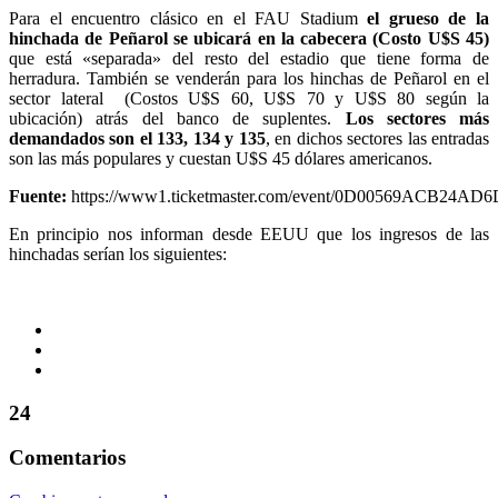
Para el encuentro clásico en el FAU Stadium
el grueso de la
hinchada de Peñarol se ubicará en la cabecera (Costo U$S 45)
que está «separada» del resto del estadio que tiene forma de
herradura. También se venderán para los hinchas de Peñarol en el
sector lateral (Costos U$S 60, U$S 70 y U$S 80 según la
ubicación) atrás del banco de suplentes.
Los sectores más
demandados son el 133, 134 y 135
, en dichos sectores las entradas
son las más populares y cuestan U$S 45 dólares americanos.
Fuente:
https://www1.ticketmaster.com/event/0D00569ACB24AD6
En principio nos informan desde EEUU que los ingresos de las
hinchadas serían los siguientes:
24
Comentarios