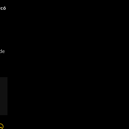
rcó
 de