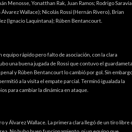
án Menosse, Yonatthan Rak, Juan Ramos; Rodrigo Saravia
n Álvarez Wallace); Nicolás Rossi (Hernán Rivero), Brian
z (Ignacio Laquintana); Rúben Bentancourt.
 equipo rápido pero falto de asociación, con la clara
 Hubo una buena jugada de Rossi que contuvo el guardameta
o penal y Rúben Bentancourt lo cambió por gol. Sin embargo
ermitió a la visita el empate parcial. Terminó igualada la
ios para cambiar la dinámica en ataque.
 y Álvarez Wallace. La primera clara llegó de un tiro libre 
 área. No hubo buen funcionamiento, ni un equipo que