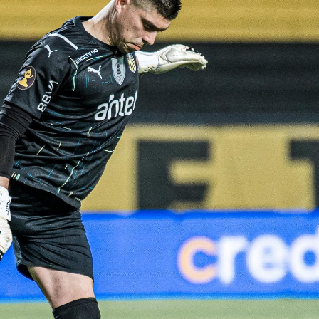
ENTREVISTA
TRIBUNA
PYD RADIO
PEÑAS
TSAL FEMENINO
ENCUESTAS
EDITORIALES