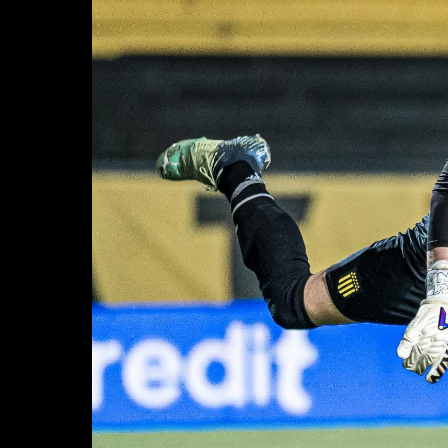
FUTSAL
FU