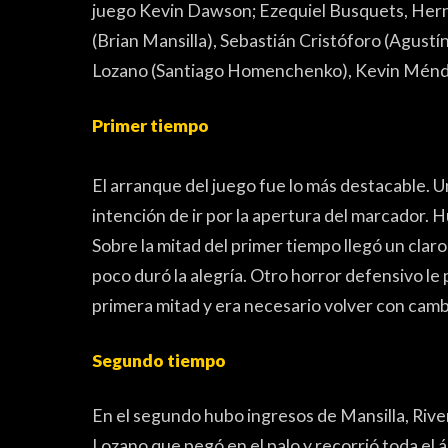
juego Kevin Dawson; Ezequiel Busquets, Hern
(Brian Mansilla), Sebastián Cristóforo (Agustí
Lozano (Santiago Homenchenko), Kevin Ménde
Primer tiempo
El arranque del juego fue lo más destacable. Un
intención de ir por la apertura del marcador.
Sobre la mitad del primer tiempo llegó un clar
poco duró la alegría. Otro horror defensivo le p
primera mitad y era necesario volver con camb
Segundo tiempo
En el segundo hubo ingresos de Mansilla, Rivero
Lozano que pegó en el palo y recorrió toda el