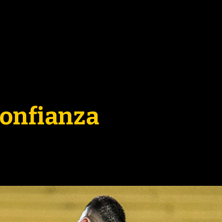
ACTUALIDAD
3ERA DIVISI
FORMATIVAS
confianza
PARTIDOS
CONTENIDOS
TBOL FEMENINO
COLUMNAS
ELECCIONES