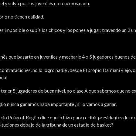
el y salvó por los juveniles no tenemos nada.
or q no tienen calidad.
s imposible o subís los chicos y los pones a jugar, trayendo un 2 un 
és que basarte en juveniles y mecharle 4 o 5 jugadores buenos de
ntrataciones, no lo logro nadie , desde El propio Damiani viejo, 
onal
 tener 5 jugadores de buen nivel, no clase A que sabemos que no ex
glio nunca ganamos nada importante , ni lo vamos a ganar.
cio Peñarol. Ruglio dice que lo hizo para recibir presidentes de otr
tituciones debajo de la tribuna de un estadio de basket?