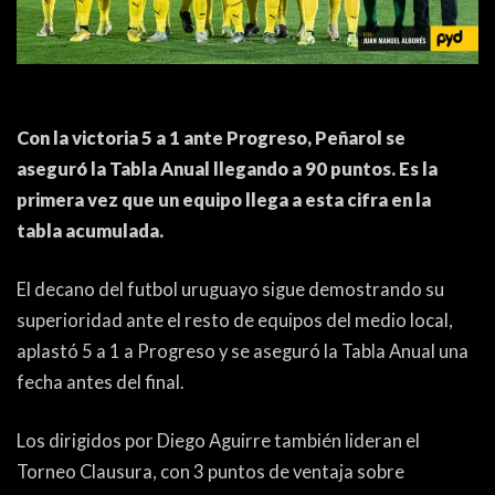
ACTUALIDAD
OTROS DEPORTES
3ERA DIVISIÓN
ATLETISMO
FORMATIVAS
HANDBALL
Con la victoria 5 a 1 ante Progreso, Peñarol se
PARTIDOS
FÚTBOL PLAYA
aseguró la Tabla Anual llegando a 90 puntos. Es la
primera vez que un equipo llega a esta cifra en la
CONTENIDOS
MÁS DE PYD
tabla acumulada.
COLUMNAS
HISTORIA
El decano del futbol uruguayo sigue demostrando su
ELECCIONES
FORO
superioridad ante el resto de equipos del medio local,
aplastó 5 a 1 a Progreso y se aseguró la Tabla Anual una
ENTREVISTAS
fecha antes del final.
TRIBUNA
Los dirigidos por Diego Aguirre también lideran el
PYD RADIO
Torneo Clausura, con 3 puntos de ventaja sobre