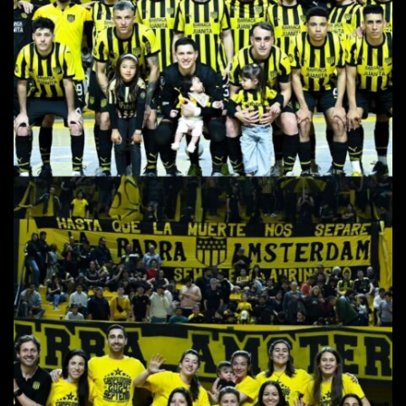
ACTUALIDAD
OTROS DEPORTES
3ERA DIVISIÓN
ATLETISMO
FORMATIVAS
HANDBALL
PARTIDOS
FÚTBOL PLAYA
CONTENIDOS
MÁS DE PYD
COLUMNAS
HISTORIA
ELECCIONES
FORO
ENTREVISTAS
TRIBUNA
PYD RADIO