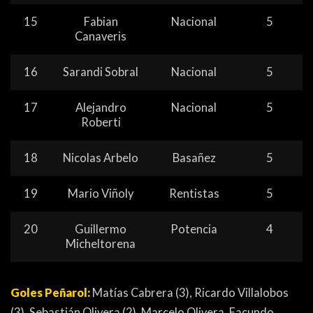
15
Fabian
Nacional
5
Canaveris
16
Sarandi Sobral
Nacional
5
17
Alejandro
Nacional
5
Roberti
18
Nicolas Arbelo
Basañez
5
19
Mario Viñoly
Rentistas
5
20
Guillermo
Potencia
4
Micheltorena
Goles Peñarol:
Matías Cabrera (3), Ricardo Villalobos
(3), Sebastián Olivera (2), Marcelo Olivera, Facundo