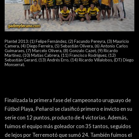
ACTUALIDAD
OTROS DEPORTES
3ERA DIVISIÓN
ATLETISMO
FORMATIVAS
HANDBALL
Plantel 2013: (1) Felipe Fernández, (2) Facundo Pereyra, (3) Mauricio
PARTIDOS
FÚTBOL PLAYA
Camera, (4) Diego Ferreira, (5) Sebastián Olivera, (6) Antonio Carlos
Guimaraes, (7) Marcelo Olivera, (8) Gonzalo Cazet, (9) Ricardo
Martínez, (10) Matías Cabrera, (11) Francisco Rodríguez, (12)
Sebastián Gerard, (13) Andrés Erro, (14) Ricardo Villalobos, (DT) Diego
CONTENIDOS
MÁS DE PYD
Monserrat.
COLUMNAS
HISTORIA
ELECCIONES
FORO
Finalizada la primera fase del campeonato uruguayo de
ENTREVISTAS
Fútbol Playa, Peñarol se clasificó primero e invicto en su
TRIBUNA
serie con 12 puntos, producto de 4 victorias. Además,
fuimos el equipo más goleador con 35 tantos, seguidos
PYD RADIO
de lejos por Terremotó que sumó 24. También fuimos el