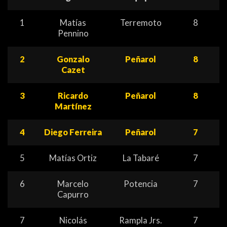
1
Matías
Terremoto
8
Pennino
2
Gonzalo
Peñarol
8
Cazet
3
Ricardo
Peñarol
8
Martínez
4
Diego Ferreira
Peñarol
7
5
Matías Ortiz
La Tabaré
7
6
Marcelo
Potencia
7
Capurro
7
Nicolás
Rampla Jrs.
7