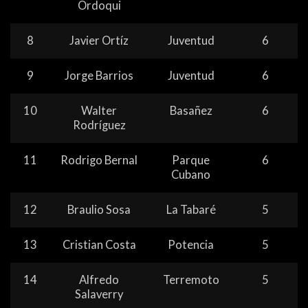
Ordoqui
8
Javier Ortíz
Juventud
6
9
Jorge Barrios
Juventud
6
10
Walter
Basañez
6
Rodríguez
11
Rodrigo Bernal
Parque
6
Cubano
12
Braulio Sosa
La Tabaré
5
13
Cristian Costa
Potencia
5
14
Alfredo
Terremoto
5
Salaverry