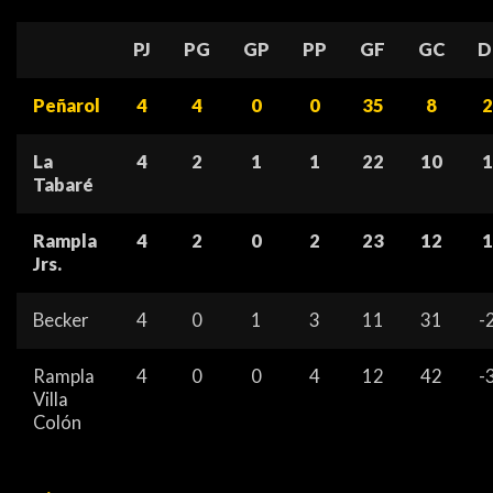
PJ
PG
GP
PP
GF
GC
Di
Peñarol
4
4
0
0
35
8
2
La
4
2
1
1
22
10
1
Tabaré
Rampla
4
2
0
2
23
12
1
Jrs.
Becker
4
0
1
3
11
31
-
Rampla
4
0
0
4
12
42
-
Villa
Colón