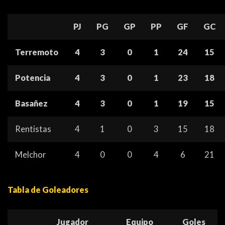
PJ
PG
GP
PP
GF
GC
Terremoto
4
3
0
1
24
15
Potencia
4
3
0
1
23
18
Basañez
4
3
0
1
19
15
Rentistas
4
1
0
3
15
18
Melchor
4
0
0
4
6
21
Tabla de Goleadores
Jugador
Equipo
Goles