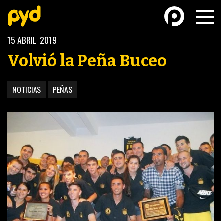
15 ABRIL, 2019
Volvió la Peña Buceo
NOTICIAS
PEÑAS
BASKETBALL
FÚTBOL FEMENINO
FUTSAL
FUTSAL FEMENINO