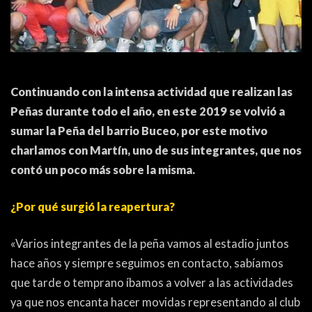
ACTUALIDAD
OTROS DEPORTES
3ERA DIVISIÓN
ATLETISMO
FORMATIVAS
HANDBALL
Continuando con la intensa actividad que realizan las
PARTIDOS
FÚTBOL PLAYA
Peñas durante todo el año, en este 2019 se volvió a
sumar la Peña del barrio Buceo, por este motivo
CONTENIDOS
MÁS DE PYD
charlamos con Martín, uno de sus integrantes, que nos
COLUMNAS
HISTORIA
contó un poco más sobre la misma.
ELECCIONES
FORO
¿Por qué surgió la reapertura?
ENTREVISTAS
«Varios integrantes de la peña vamos al estadio juntos
TRIBUNA
hace años y siempre seguimos en contacto, sabíamos
que tarde o temprano íbamos a volver a las actividades
PYD RADIO
ya que nos encanta hacer movidas representando al club