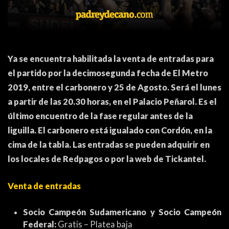
ACTUALIDAD
OTROS DEPORTES
3ERA DIVISIÓN
ATLETISMO
FORMATIVAS
HANDBALL
Ya se encuentra habilitada la venta de entradas para
PARTIDOS
FÚTBOL PLAYA
el partido por la decimosegunda fecha de El Metro
2019, entre el carbonero y 25 de Agosto. Será
el lunes
a partir de las 20.30 horas, en el Palacio Peñarol. Es el
CONTENIDOS
MÁS DE PYD
último encuentro de la fase regular antes de la
COLUMNAS
HISTORIA
liguilla. El carbonero está igualado con Cordón, en la
cima de la tabla.
Las entradas se pueden adquirir en
ELECCIONES
FORO
los locales de Redpagos o por la web de Tickantel.
ENTREVISTAS
Venta de entradas
TRIBUNA
PYD RADIO
Socio Campeón Sudamericano y Socio Campeón
Federal:
Gratis – Platea baja