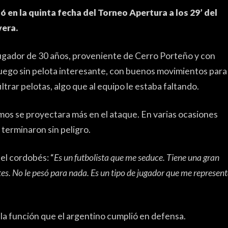
ELECC
 en la quinta fecha del Torneo Apertura a los 29’ del
ENTRE
vera.
TRIBU
jugador de 30 años, proveniente de Cerro Porteño y con
PYD R
juego sin pelota interesante, con buenos movimientos para
trar pelotas, algo que al equipo le estaba faltando.
PEÑA
mos se proyectara más en el ataque. En varias ocasiones
ENCU
s terminaron sin peligro.
EDITO
el cordobés: “
Es un futbolista que me seduce. Tiene una gran
es. No le pesó para nada. Es un tipo de jugador que me represent
OTROS DE
la función que el argentino cumplió en defensa.
ATLET