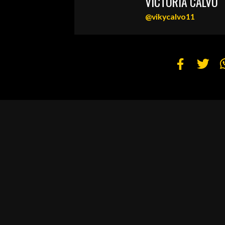
VICTORIA CALVO
@vikycalvo11