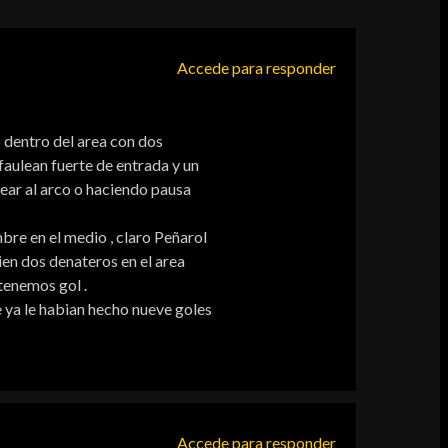
Accede para responder
o dentro del area con dos
aulean fuerte de entrada y un
ear al arco o haciendo pausa
mbre en el medio , claro Peñarol
ien dos denateros en el area
 tenemos gol .
 ya le habian hecho nueve goles
Accede para responder