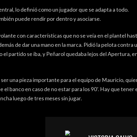
HAND
tral, lo definió como un jugador que se adapta a todo.
bién puede rendir por dentro y asociarse.
FÚTBO
olante con características que no se veía en el plantel has
MÁS DE P
emás de dar una mano en la marca. Pidió la pelota contra 
el partido se iba, y Peñarol quedaba lejos del Apertura, en
HISTO
FORO
ser una pieza importante para el equipo de Mauricio, quie
de el banco en caso de no estar para los 90’. Hay que tener 
ncha luego de tres meses sin jugar.