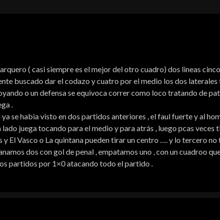
arquero ( casi siempre es el mejor del otro cuadro) dos lineas cinc
e buscado dar el codazo y cuatro por el medio los dos laterales f
boyando o un defensa se equivoca correr como loco tratando de pat
ega .
 ya se habia visto en dos partidos anteriores , el faul fuerte y al ho
n lado juega tocando para el medio y para atrás , luego pcas veces t
 y El Vasco o La quintana pueden tirar un centro …. y lo tercero no
ganamos dos con gol de penal , empatamos uno , con un cuadroo que
dos partidos por 1×0 atacando todo el partido .