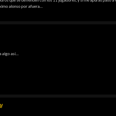
maximo alonso por afuera…
a algo así…
M