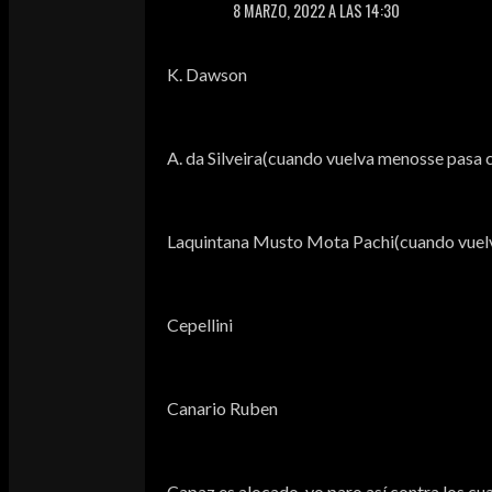
8 MARZO, 2022 A LAS 14:30
K. Dawson
A. da Silveira(cuando vuelva menosse pasa c
Laquintana Musto Mota Pachi(cuando vuelva
Cepellini
Canario Ruben
Capaz es alocado, yo paro así contra los cua