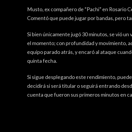
Musto, ex compañero de “Pachi” en Rosario Cen
FUTSAL
Comentó que puede jugar por bandas, pero tam
Si bien únicamente jugó 30 minutos, se vió un v
el momento; con profundidad y movimiento, ad
equipo parado atrás, y encaró al ataque cuando 
quinta fecha.
Si sigue desplegando este rendimiento, puede 
decidirá si será titular o seguirá entrando des
cuenta que fueron sus primeros minutos en ca
FUTSAL FEMENINO