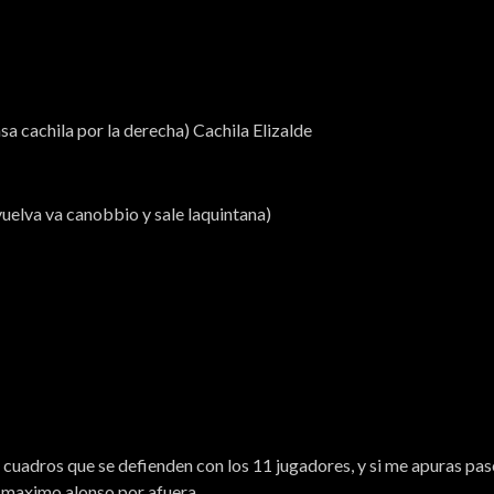
a cachila por la derecha) Cachila Elizalde
elva va canobbio y sale laquintana)
 cuadros que se defienden con los 11 jugadores, y si me apuras paso
z o maximo alonso por afuera…