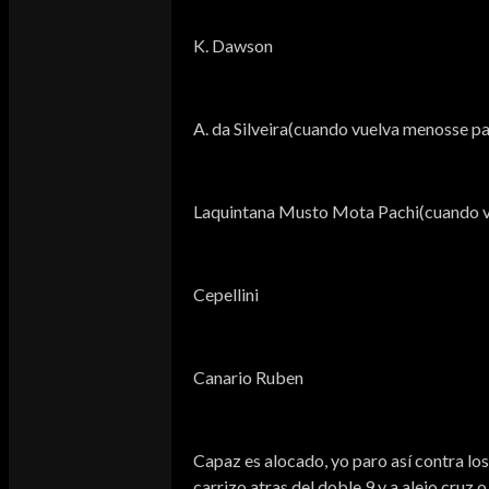
K. Dawson
A. da Silveira(cuando vuelva menosse pas
Laquintana Musto Mota Pachi(cuando vu
Cepellini
Canario Ruben
Capaz es alocado, yo paro así contra los
carrizo atras del doble 9 y a alejo cru