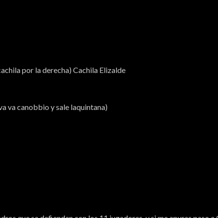
achila por la derecha) Cachila Elizalde
 va canobbio y sale laquintana)
dros que se defienden con los 11 jugadores, y si me apuras paso a 