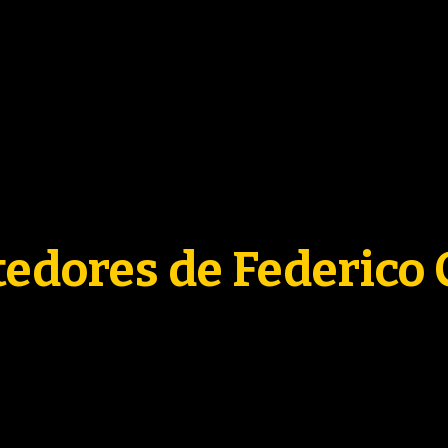
ACTUALID
3ERA 
FORMA
edores de Federico 
PARTI
CONTENID
COLU