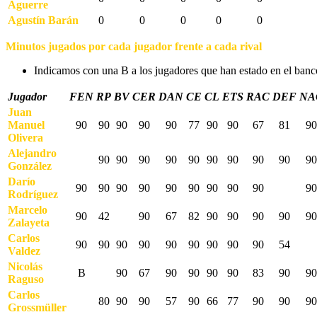
Aguerre
Agustín Barán
0
0
0
0
0
Minutos jugados por cada jugador frente a cada rival
Indicamos con una B a los jugadores que han estado en el banco
Jugador
FEN
RP
BV
CER
DAN
CE
CL
ETS
RAC
DEF
NA
Juan
Manuel
90
90
90
90
90
77
90
90
67
81
90
Olivera
Alejandro
90
90
90
90
90
90
90
90
90
90
González
Darío
90
90
90
90
90
90
90
90
90
90
Rodríguez
Marcelo
90
42
90
67
82
90
90
90
90
90
Zalayeta
Carlos
90
90
90
90
90
90
90
90
90
54
Valdez
Nicolás
B
90
67
90
90
90
90
83
90
90
Raguso
Carlos
80
90
90
57
90
66
77
90
90
90
Grossmüller