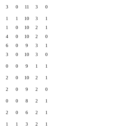
3
0
11
3
0
1
1
10
3
1
1
0
10
2
1
4
0
10
2
0
6
0
9
3
1
3
0
10
3
0
0
0
9
1
1
2
0
10
2
1
2
0
9
2
0
0
0
8
2
1
2
0
6
2
1
1
1
3
2
1