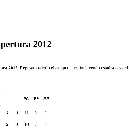
pertura 2012
tura 2012.
Repasamos todo el campeonato, incluyendo estadísticas del e
s
PG
PE
PP
o
3
0
11
3
1
6
0
10
3
1