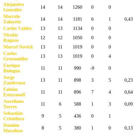
Alejandro
14
14
1260
0
0
González
Marcelo
14
14
1181
6
1
0,43
Zalayeta
Carlos Valdez
13
13
1134
0
0
Nicolás
12
12
1050
0
0
Raguso
Marcel Novick
13
11
1019
0
0
Carlos
13
13
1019
0
4
Grossmüller
Enrique
11
11
990
-9
0
Bologna
Jorge
13
11
898
3
5
0,23
Zambrana
Fabián
11
11
896
7
4
0,64
Estoyanoff
Aureliano
11
6
588
1
3
0,09
Torres
Sebastián
9
5
436
0
1
Cristóforo
Damián
8
5
380
1
0
0,13
Macaluso