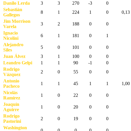
Danilo Lerda
3
3
270
-3
0
Sebastián
8
1
224
1
0
0,13
Gallegos
Jim Morrison
3
2
188
0
0
Varela
Ignacio
6
1
181
0
1
Nicolini
Alejandro
5
0
101
0
0
Siles
Juan Álvez
3
1
100
0
0
Leandro Gelpi
1
1
90
-1
0
Rodrigo
2
0
55
0
0
Vázquez
Antonio
1
1
45
1
1
1,00
Pacheco
Nicolás
1
0
22
0
0
Ramírez
Joaquín
1
0
20
0
0
Aguirre
Rodrigo
2
0
19
0
0
Pastorini
Washington
0
0
0
0
0