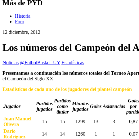
Más de PYD
Historia
Foro
12 diciembre, 2012
Los números del Campeón del A
Noticias
@FutbolBasket_UY
Estadísticas
Presentamos a continuación los números totales del Torneo Aper
el Campeón del Siglo XX.
Estadísticas de cada uno de los jugadores del plantel campeón
Partidos
Gole
Partidos
Minutos
Jugador
como
Goles
Asistencias
por
jugados
jugados
titular
partid
Juan Manuel
15
15
1299
13
3
0,87
Olivera
Darío
14
14
1260
1
1
0,07
Rodríguez