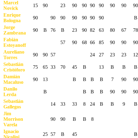
Marcel
15
90
23
90
90
90
90
90
90
90
Novick
Enrique
90
90
90
90
90
90
90
B
Bologna
Jorge
90
B
76
B
23
90
82
63
80
67
78
Zambrana
Fabián
57
90
68
66
85
90
90
90
Estoyanoff
Aureliano
90
90
57
24
27
23
23
12
Torres
Sebastián
75
65
33
70
45
B
13
B
B
B
Cristóforo
Damián
90
13
B
B
B
B
7
90
90
Macaluso
Danilo
B
B
B
B
90
90
90
Lerda
Sebastián
14
33
33
8
24
B
B
9
B
Gallegos
Jim
Morrison
90
90
B
B
8
Varela
Ignacio
25
57
B
45
B
Nicolini