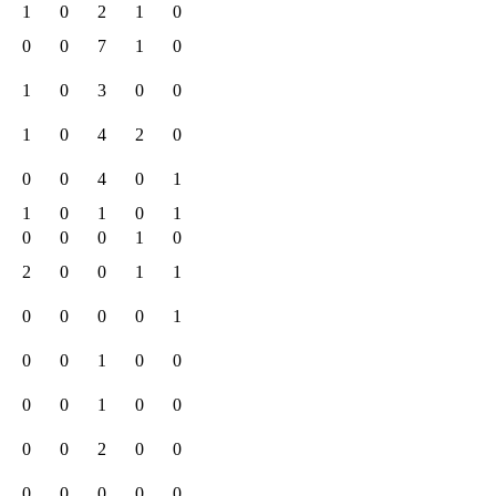
1
0
2
1
0
0
0
7
1
0
1
0
3
0
0
1
0
4
2
0
0
0
4
0
1
1
0
1
0
1
0
0
0
1
0
2
0
0
1
1
0
0
0
0
1
0
0
1
0
0
0
0
1
0
0
0
0
2
0
0
0
0
0
0
0