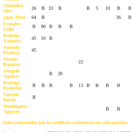
Alejandro
26
B
33
B
B
5
10
B
B
Siles
Juan Álvez
64
B
36
B
Leandro
B
90
B
B
B
Gelpi
Rodrigo
45
10
B
Vázquez
Antonio
45
Pacheco
Nicolás
22
Ramírez
Joaquín
B
20
Aguirre
Rodrigo
B
B
B
B
13
B
B
B
B
Pastorini
Agustín
B
Barán
Washington
B
B
Aguerre
Goles convertidos por los artilleros carboneros en cada partido.