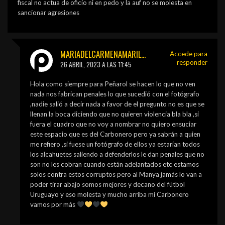
fiscal no actua de oficio ni en pedo y la auf no se molesta en
sancionar agresiones
MARIADELCARMENAMARILLOGALO@GMAIL.COM
Accede para
responder
26 ABRIL, 2023 A LAS 11:45
Hola como siempre para Peñarol se hacen lo que no ven
nada nos fabrican penales lo que sucedió con el fotógrafo
,nadie salió a decir nada a favor de el pregunto no es que se
llenan la boca diciendo que no quieren violencia bla bla ,si
fuera el cuadro que no voy a nombrar no quiero ensuciar
este espacio que es del Carbonero pero ya sabrán a quien
me refiero ,si fuese un fotógrafo de ellos ya estarían todos
los alcahuetes saliendo a defenderlos le dan penales que no
son no les cobran cuando están adelantados etc estamos
solos contra estos corruptos pero al Manya jamás lo van a
poder tirar abajo somos mejores y decano del fútbol
Uruguayo y eso molesta y mucho arriba mi Carbonero
vamos por más