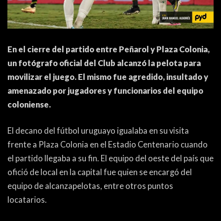
ACTUALIDAD
OTROS DEPORTES
3ERA DIVISIÓN
ATLETISMO
FORMATIVAS
HANDBALL
En el cierre del partido entre Peñarol y Plaza Colonia,
un fotógrafo oficial del Club alcanzó la pelota para
PARTIDOS
FÚTBOL PLAYA
movilizar el juego. El mismo fue agredido, insultado y
amenazado por jugadores y funcionarios del equipo
CONTENIDOS
MÁS DE PYD
coloniense.
COLUMNAS
HISTORIA
El decano del fútbol uruguayo igualaba en su visita
ELECCIONES
FORO
frente a Plaza Colonia en el Estadio Centenario cuando
el partido llegaba a su fin. El equipo del oeste del país que
ENTREVISTAS
ofició de local en la capital fue quien se encargó del
TRIBUNA
equipo de alcanzapelotas, entre otros puntos
locatarios.
PYD RADIO