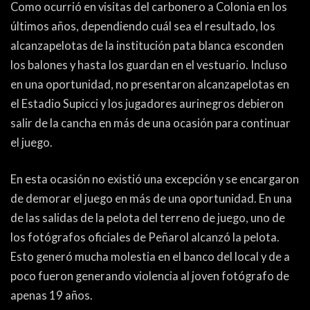
PEÑAS
Como ocurrió en visitas del carbonero a Colonia en los
últimos años, dependiendo cuál sea el resultado, los
ENCUESTAS
alcanzapelotas de la institución pata blanca esconden
los balones y hasta los guardan en el vestuario. Incluso
EDITORIALES
en una oportunidad, no presentaron alcanzapelotas en
el Estadio Supicci y los jugadores aurinegros debieron
salir de la cancha en más de una ocasión para continuar
el juego.
En esta ocasión no existió una excepción y se encargaron
de demorar el juego en más de una oportunidad. En una
de las salidas de la pelota del terreno de juego, uno de
los fotógrafos oficiales de Peñarol alcanzó la pelota.
Esto generó mucha molestia en el banco del local y de a
poco fueron generando violencia al joven fotógrafo de
apenas 19 años.