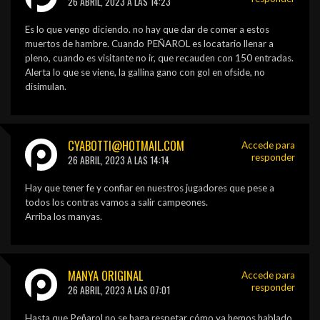
26 ABRIL, 2023 A LAS 14:23
Es lo que vengo diciendo. no hay que dar de comer a estos
muertos de hambre. Cuando PEÑAROL es locatario llenar a
pleno, cuando es visitante no ir, que recauden con 150 entradas.
Alerta lo que se viene, la gallina gano con gol en ofside, no
disimulan.
CYABOTTI@HOTMAIL.COM
Accede para
responder
26 ABRIL, 2023 A LAS 14:14
Hay que tener fe y confiar en nuestros jugadores que pese a
todos los contras vamos a salir campeones.
Arriba los manyas.
MANYA ORIGINAL
Accede para
responder
26 ABRIL, 2023 A LAS 07:01
Hasta que Peñarol no se haga respetar cómo ya hemos hablado