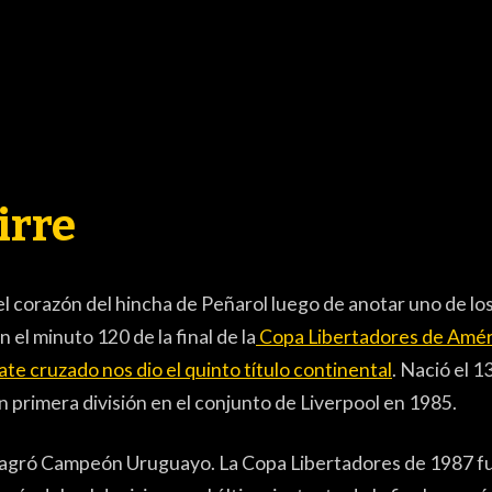
ACTUALIDAD
3ERA DIVISI
irre
FORMATIVAS
PARTIDOS
el corazón del hincha de Peñarol luego de anotar uno de lo
n el minuto 120 de la final de la
Copa Libertadores de Amér
CONTENIDOS
TBOL FEMENINO
te cruzado nos dio el quinto título continental
. Nació el 1
COLUMNAS
primera división en el conjunto de Liverpool en 1985.
ELECCIONES
nsagró Campeón Uruguayo. La Copa Libertadores de 1987 f