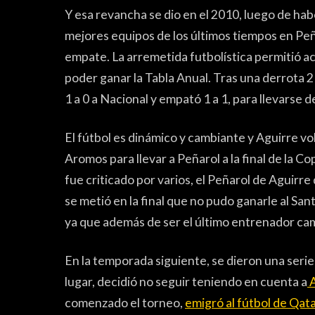
Y esa revancha se dio en el 2010, luego de hab
mejores equipos de los últimos tiempos en Peña
empate. La arremetida futbolística permitió aco
poder ganar la Tabla Anual. Tras una derrota 2 a
1 a 0 a Nacional y empató 1 a 1, para llevarse d
El fútbol es dinámico y cambiante y Aguirre vo
Aromos para llevar a Peñarol a la final de la 
fue criticado por varios, el Peñarol de Aguirre
se metió en la final que no pudo ganarle al San
ya que además de ser el último entrenador camp
En la temporada siguiente, se dieron una seri
lugar, decidió no seguir teniendo en cuenta a
A
comenzado el torneo,
emigró al fútbol de Qat