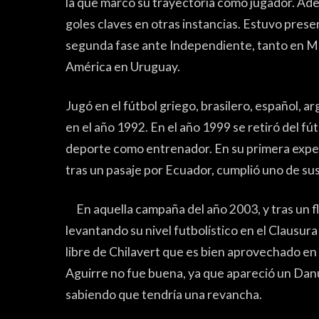
la que marcó su trayectoria como jugador. Ademá
goles claves en otras instancias. Estuvo prese
segunda fase ante Independiente, tanto en Mo
América en Uruguay.
FUTSAL
FU
Jugó en el fútbol griego, brasilero, español, a
en el año 1992. En el año 1999 se retiró del fú
deporte como entrenador. En su primera exper
tras un pasaje por Ecuador, cumplió uno de sus 
En aquella campaña del año 2003, y tras un
levantando su nivel futbolístico en el Clausura y 
libre de Chilavert que es bien aprovechado en 
Aguirre no fue buena, ya que apareció un Danub
sabiendo que tendría una revancha.