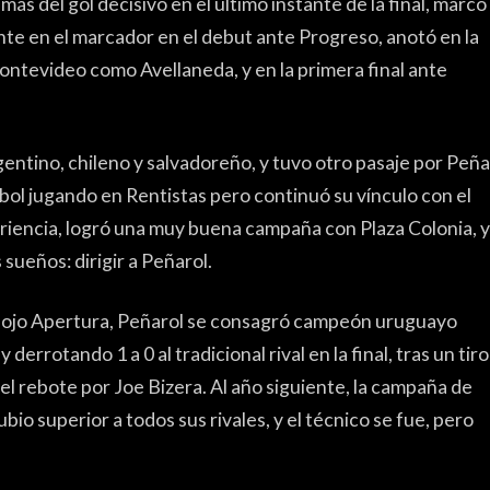
ENTREVISTA
s del gol decisivo en el último instante de la final, marcó
nte en el marcador en el debut ante Progreso, anotó en la
TRIBUNA
ntevideo como Avellaneda, y en la primera final ante
PYD RADIO
PEÑAS
TSAL FEMENINO
rgentino, chileno y salvadoreño, y tuvo otro pasaje por Peña
tbol jugando en Rentistas pero continuó su vínculo con el
ENCUESTAS
iencia, logró una muy buena campaña con Plaza Colonia, y
EDITORIALES
sueños: dirigir a Peñarol.
 flojo Apertura, Peñarol se consagró campeón uruguayo
derrotando 1 a 0 al tradicional rival en la final, tras un tiro
el rebote por Joe Bizera. Al año siguiente, la campaña de
io superior a todos sus rivales, y el técnico se fue, pero