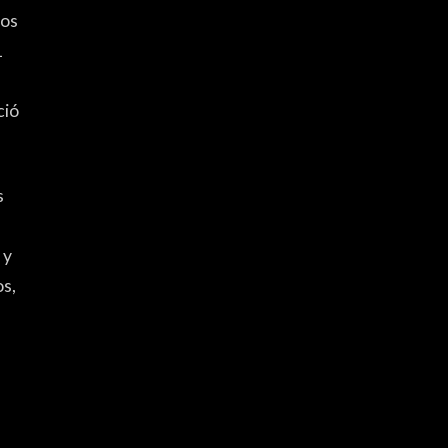
los
1
ció
s
, y
os,