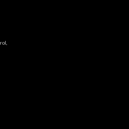
S
rol,