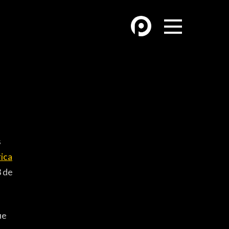
OTROS DEPORTES
ÓN
ATLETISMO
HANDBALL
FÚTBOL PLAYA
s
ica
MÁS DE PYD
3 de
HISTORIA
FORO
ue