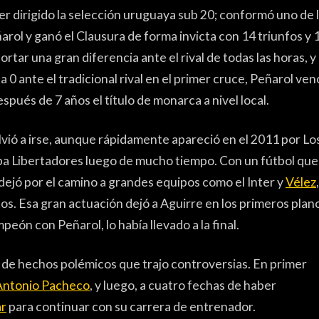
er dirigido la selección uruguaya sub 20; conformó uno de 
rol y ganó el Clausura de forma invicta con 14 triunfos y 
rtar una gran diferencia ante el rival de todas las horas, y
 0 ante el tradicional rival en el primer cruce, Peñarol ven
espués de 7 años el título de monarca a nivel local.
lvió a irse, aunque rápidamente apareció en el 2011 por Lo
Copa Libertadores luego de mucho tiempo. Con un fútbol que
 dejó por el camino a grandes equipos como el Inter y
Vélez
tos. Esa gran actuación dejó a Aguirre en los primeros plan
eón con Peñarol, lo había llevado a la final.
e de hechos polémicos que trajo controversias. En primer
ntonio Pacheco
, y luego, a cuatro fechas de haber
ar
para continuar con su carrera de entrenador.