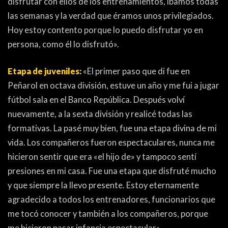
disfrutar con ellos de los entrenamientos, íbamos todas
PEÑAS
las semanas y la verdad que éramos unos privilegiados.
ENCUESTAS
Hoy estoy contento porque lo puedo disfrutar yo en
persona, como él lo disfrutó».
EDITORIALES
Etapa de juveniles:
«El primer paso que di fue en
Peñarol en octava división, estuve un año y me fui a jugar
fútbol sala en el Banco República. Después volví
nuevamente, a la sexta división y realicé todas las
formativas. La pasé muy bien, fue una etapa divina de mi
vida. Los compañeros fueron espectaculares, nunca me
hicieron sentir que era «el hijo de» y tampoco sentí
presiones en mi casa. Fue una etapa que disfruté mucho
y que siempre la llevo presente. Estoy eternamente
agradecido a todos los entrenadores, funcionarios que
me tocó conocer y también a los compañeros, porque
me hicieron pasar infancia espectacular».