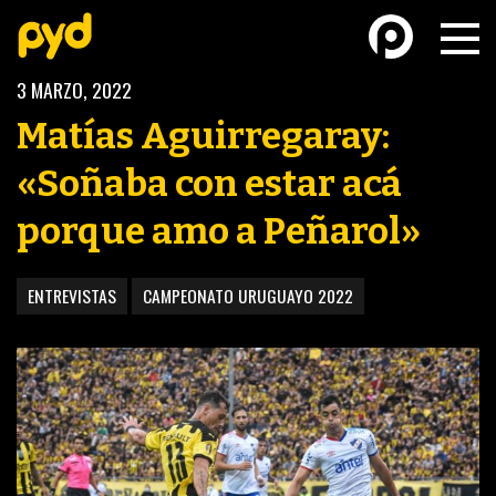
3 MARZO, 2022
Matías Aguirregaray:
«Soñaba con estar acá
porque amo a Peñarol»
BASKETBALL
FÚTBOL FEMENINO
ENTREVISTAS
CAMPEONATO URUGUAYO 2022
FUTSAL
FUTSAL FEMENINO