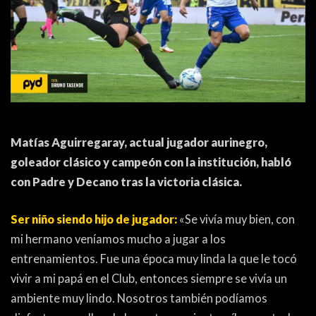
ACTUALIDAD
OTROS DEPORTES
3ERA DIVISIÓN
ATLETISMO
FORMATIVAS
HANDBALL
PARTIDOS
FÚTBOL PLAYA
Matías Aguirregaray, actual jugador aurinegro,
CONTENIDOS
MÁS DE PYD
goleador clásico y campeón con la institución, habló
COLUMNAS
HISTORIA
con Padre y Decano tras la victoria clásica.
ELECCIONES
FORO
Ser niño siendo hijo de jugador:
«Se vivía muy bien, con
ENTREVISTAS
mi hermano veníamos mucho a jugar a los
entrenamientos. Fue una época muy linda la que le tocó
TRIBUNA
vivir a mi papá en el Club, entonces siempre se vivía un
PYD RADIO
ambiente muy lindo. Nosotros también podíamos