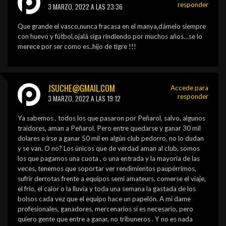
responder
3 MARZO, 2022 A LAS 23:36
Que grande el vasco,nunca fracasa en el manya,dámelo siempre
con huevo y fútbol,ojalá siga rindiendo por muchos años…se lo
merece por ser como es..hijo de tigre !!!
JSUCHE@GMAIL.COM
Accede para
responder
3 MARZO, 2022 A LAS 19:12
Ya sabemos , todos los que pasaron por Peñarol, salvo, algunos
traidores, aman a Peñarol. Pero entre quedarse y ganar 30 mil
dolares e irse a ganar 50 mil en algún club pedorro, no lo dudan
y se van. O no? Los únicos que de verdad aman al club, somos
los que pagamos una cuota , o una entrada y la mayoría de las
veces, tenemos que soportar ver rendimientos paupérrimos,
sufrir derrotas frente a equipos semi amateurs, comerse el viaje,
el frío, el calor o la lluvia y toda una semana la gastada de los
bolsos cada vez que el equipo hace un papelón. A mi dame
profesionales, ganadores, mercenarios si es necesario, pero
quiero gente que entre a ganar, no tribuneros . Y no es nada