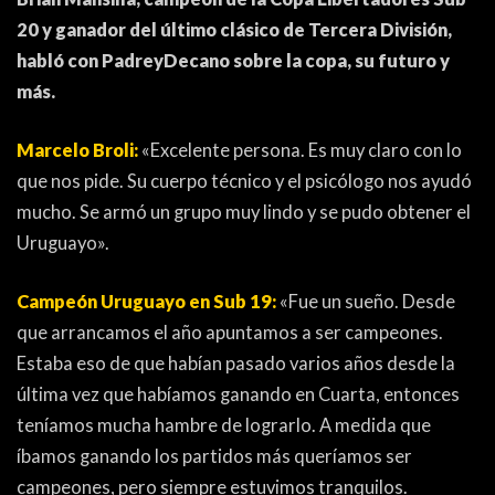
ACTUALIDAD
OTROS DEPORTES
20 y ganador del último clásico de Tercera División,
3ERA DIVISIÓN
ATLETISMO
habló con PadreyDecano sobre la copa, su futuro y
más.
FORMATIVAS
HANDBALL
Marcelo Broli:
«Excelente persona. Es muy claro con lo
PARTIDOS
FÚTBOL PLAYA
que nos pide. Su cuerpo técnico y el psicólogo nos ayudó
mucho. Se armó un grupo muy lindo y se pudo obtener el
CONTENIDOS
MÁS DE PYD
Uruguayo».
COLUMNAS
HISTORIA
Campeón Uruguayo en Sub 19:
«Fue un sueño. Desde
ELECCIONES
FORO
que arrancamos el año apuntamos a ser campeones.
ENTREVISTAS
Estaba eso de que habían pasado varios años desde la
última vez que habíamos ganando en Cuarta, entonces
TRIBUNA
teníamos mucha hambre de lograrlo. A medida que
íbamos ganando los partidos más queríamos ser
PYD RADIO
campeones, pero siempre estuvimos tranquilos.