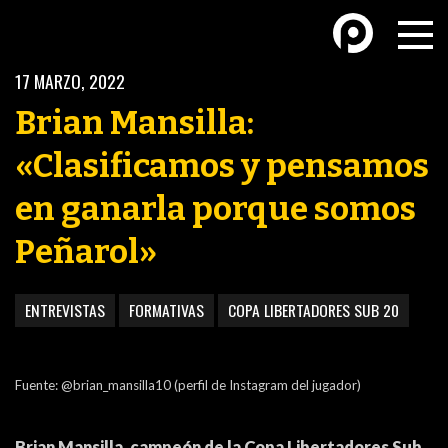
17 MARZO, 2022
Brian Mansilla:
«Clasificamos y pensamos
en ganarla porque somos
BASKETBALL
FÚTBOL FEMENINO
Peñarol»
ENTREVISTAS
FORMATIVAS
COPA LIBERTADORES SUB 20
FUTSAL
FUTSAL FEMENINO
Fuente: @brian_mansilla10 (perfil de Instagram del jugador)
Brian Mansilla, campeón de la Copa Libertadores Sub