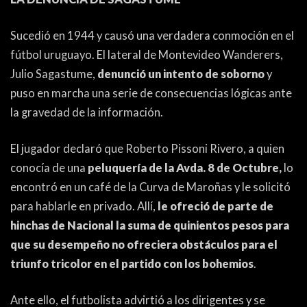
PEÑAS
ENCUESTAS
Sucedió en 1944 y causó una verdadera conmoción en el
fútbol uruguayo. El lateral de Montevideo Wanderers,
EDITORIALES
Julio Sagastume,
denunció un intento de soborno
y
puso en marcha una serie de consecuencias lógicas ante
la gravedad de la información.
El jugador declaró que Roberto Pissoni Rivero, a quien
conocía de una
peluquería de la Avda. 8 de Octubre,
lo
encontró en un café de la Curva de Maroñas y le solicitó
para hablarle en privado. Allí,
le ofreció de parte de
hinchas de Nacional la suma de quinientos pesos para
que su desempeño no ofreciera obstáculos para el
triunfo tricolor en el partido con los bohemios
.
Ante ello, el futbolista advirtió a los dirigentes y se