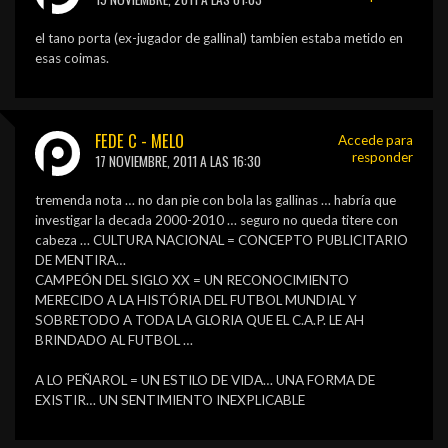
el tano porta (ex-jugador de gallinal) tambien estaba metido en
esas coimas.
FEDE C - MELO
Accede para
responder
17 NOVIEMBRE, 2011 A LAS 16:30
tremenda nota … no dan pie con bola las gallinas … habría que
investigar la decada 2000-2010 … seguro no queda titere con
cabeza … CULTURA NACIONAL = CONCEPTO PUBLICITARIO
DE MENTIRA…
CAMPEÓN DEL SIGLO XX = UN RECONOCIMIENTO
MERECIDO A LA HISTÓRIA DEL FUTBOL MUNDIAL Y
SOBRETODO A TODA LA GLORIA QUE EL C.A.P. LE AH
BRINDADO AL FUTBOL …
A LO PEÑAROL = UN ESTILO DE VIDA… UNA FORMA DE
EXISTIR… UN SENTIMIENTO INEXPLICABLE