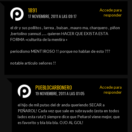
1891
Accede para
responder
17 NOVIEMBRE, 2011 A LAS 09:17
el dr y sus pollitos , larrea , buisan , mauro ma, charquero , piñon
,bertolino yannuzi ,…. quieren HACER QUE EXISTA ESTA
FORMA «culturita de la mentira »
periodismo MENTIROSO !! porque no hablan de esto ???
notable articulo señores !!
PUEBLOCARBONERO
Accede para
responder
19 NOVIEMBRE, 2011 A LAS 01:05
el hijo de mil putas del dr anda queriendo SECAR a
PEÑAROL! Cada vez que sale en subrayado (esta en todos
lados esta rata!) siempre dice que Peñarol viene mejor, que
es favorito y bla bla bla. OJO AL GOL!