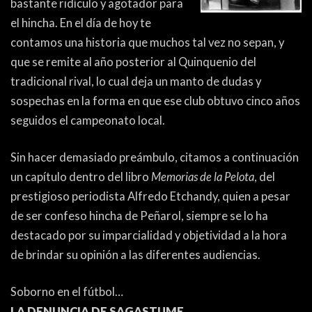
bastante ridículo y agotador para
ACTUALIDAD
OTROS DEPORTES
el hincha. En el día de hoy te
3ERA DIVISIÓN
ATLETISMO
contamos una historia que muchos tal vez no sepan, y
que se remite al año posterior al Quinquenio del
FORMATIVAS
HANDBALL
tradicional rival, lo cual deja un manto de dudas y
PARTIDOS
FÚTBOL PLAYA
sospechas en la forma en que ese club obtuvo cinco años
seguidos el campeonato local.
CONTENIDOS
MÁS DE PYD
Sin hacer demasiado preámbulo, citamos a continuación
COLUMNAS
HISTORIA
un capítulo dentro del libro
Memorias de la Pelota
, del
prestigioso periodista Alfredo Etchandy, quien a pesar
ELECCIONES
FORO
de ser confeso hincha de Peñarol, siempre se lo ha
ENTREVISTAS
destacado por su imparcialidad y objetividad a la hora
de brindar su opinión a las diferentes audiencias.
TRIBUNA
PYD RADIO
Soborno en el fútbol…
LA DENUNCIA DE SAGASTUME