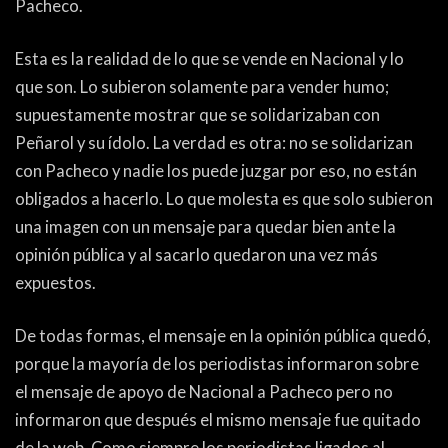
Pacheco.
PEÑAS
ENCUESTAS
Esta es la realidad de lo que se vende en Nacional y lo
que son. Lo subieron solamente para vender humo;
EDITORIALES
supuestamente mostrar que se solidarizaban con
Peñarol y su ídolo. La verdad es otra: no se solidarizan
con Pacheco y nadie los puede juzgar por eso, no están
obligados a hacerlo. Lo que molesta es que solo subieron
una imagen con un mensaje para quedar bien ante la
opinión pública y al sacarlo quedaron una vez más
expuestos.
De todas formas, el mensaje en la opinión pública quedó,
porque la mayoría de los periodistas informaron sobre
el mensaje de apoyo de Nacional a Pacheco pero no
informaron que después el mismo mensaje fue quitado
de la web. Como siempre los periodistas ligados al