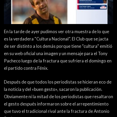
ACTUALIDAD
OTROS DEPORTES
3ERA DIVISIÓN
ATLETISMO
FORMATIVAS
HANDBALL
En la tarde de ayer pudimos ver otra muestra de lo que
PARTIDOS
FÚTBOL PLAYA
es la verdadera “Cultura Nacional”. El Club que se jacta
de ser distinto a los demás porque tiene “cultura” emitió
en su web oficial una imagen y un mensaje para el Tony
CONTENIDOS
MÁS DE PYD
Pacheco luego de la fractura que sufriera el domingo en
COLUMNAS
HISTORIA
el partido contra Fénix.
ELECCIONES
FORO
Después de que todos los periodistas se hicieran eco de
ENTREVISTAS
la noticia y del «buen gesto», sacaron la publicación.
Obviamente ni la mitad de los periodistas que resaltaron
TRIBUNA
el gesto después informaron sobre el arrepentimiento
PYD RADIO
que tuvo el tradicional rival ante la fractura de Antonio