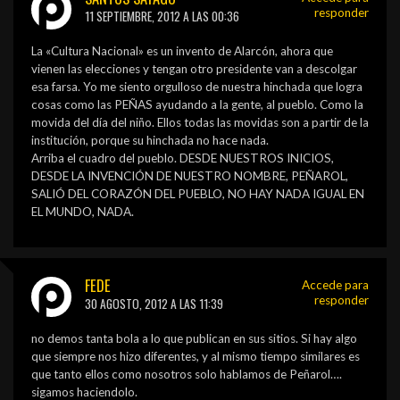
responder
11 SEPTIEMBRE, 2012 A LAS 00:36
La «Cultura Nacional» es un invento de Alarcón, ahora que
vienen las elecciones y tengan otro presidente van a descolgar
esa farsa. Yo me siento orgulloso de nuestra hinchada que logra
cosas como las PEÑAS ayudando a la gente, al pueblo. Como la
movida del día del niño. Ellos todas las movidas son a partir de la
institución, porque su hinchada no hace nada.
Arriba el cuadro del pueblo. DESDE NUESTROS INICIOS,
DESDE LA INVENCIÓN DE NUESTRO NOMBRE, PEÑAROL,
SALIÓ DEL CORAZÓN DEL PUEBLO, NO HAY NADA IGUAL EN
EL MUNDO, NADA.
FEDE
Accede para
responder
30 AGOSTO, 2012 A LAS 11:39
no demos tanta bola a lo que publican en sus sitios. Si hay algo
que siempre nos hizo diferentes, y al mismo tiempo similares es
que tanto ellos como nosotros solo hablamos de Peñarol….
sigamos haciendolo.