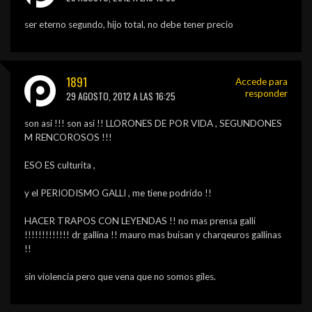
ser eterno segundo, hijo total, no debe tener precio
1891
Accede para
responder
29 AGOSTO, 2012 A LAS 16:25
son asi !!! son asi !! LLORONES DE POR VIDA , SEGUNDONES
M RENCOROSOS !!!
ESO ES culturita ,
y el PERIODISMO GALLI , me tiene podrido !!
HACER TRAPOS CON LEYENDAS !! no mas prensa galli
!!!!!!!!!!!!! dr gallina !! mauro mas buisan y charqeuros gallinas
!!
sin violencia pero que vena que no somos giles.