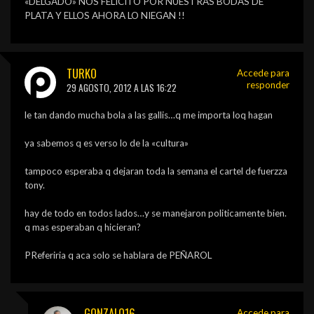
«DELGADO» NOS FELICITO POR NUESTRAS BODAS DE
PLATA Y ELLOS AHORA LO NIEGAN !!
TURKO
Accede para
responder
29 AGOSTO, 2012 A LAS 16:22
le tan dando mucha bola a las gallis…q me importa loq hagan
ya sabemos q es verso lo de la «cultura»
tampoco esperaba q dejaran toda la semana el cartel de fuerzza
tony.
hay de todo en todos lados…y se manejaron politicamente bien.
q mas esperaban q hicieran?
PReferiria q aca solo se hablara de PEÑAROL
GONZALO16
Accede para