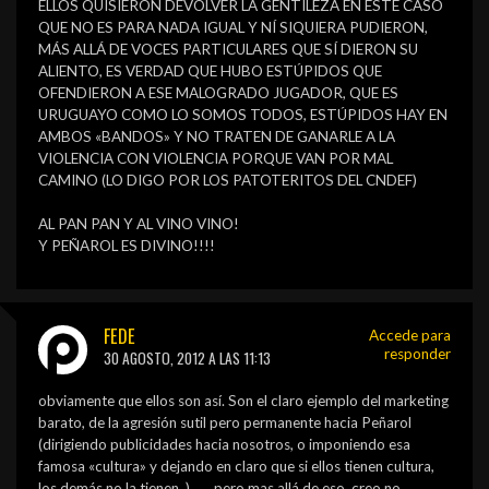
ELLOS QUISIERON DEVOLVER LA GENTILEZA EN ESTE CASO
QUE NO ES PARA NADA IGUAL Y NÍ SIQUIERA PUDIERON,
MÁS ALLÁ DE VOCES PARTICULARES QUE SÍ DIERON SU
ALIENTO, ES VERDAD QUE HUBO ESTÚPIDOS QUE
OFENDIERON A ESE MALOGRADO JUGADOR, QUE ES
URUGUAYO COMO LO SOMOS TODOS, ESTÚPIDOS HAY EN
AMBOS «BANDOS» Y NO TRATEN DE GANARLE A LA
VIOLENCIA CON VIOLENCIA PORQUE VAN POR MAL
CAMINO (LO DIGO POR LOS PATOTERITOS DEL CNDEF)
AL PAN PAN Y AL VINO VINO!
Y PEÑAROL ES DIVINO!!!!
FEDE
Accede para
responder
30 AGOSTO, 2012 A LAS 11:13
obviamente que ellos son así. Son el claro ejemplo del marketing
barato, de la agresión sutil pero permanente hacia Peñarol
(dirigiendo publicidades hacia nosotros, o imponiendo esa
famosa «cultura» y dejando en claro que si ellos tienen cultura,
los demás no la tienen..) ….. pero mas allá de eso, creo no