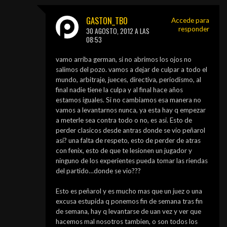
GASTON_TBO
Accede para
responder
30 AGOSTO, 2012 A LAS
08:53
vamo arriba german, si no abrimos los ojos no
salimos del pozo. vamos a dejar de culpar a todo el
mundo, arbitraje, jueces, directiva, periodismo, al
final nadie tiene la culpa y al final hace años
estamos iguales. Si no cambiamos esa manera no
vamos a levantarnos nunca, ya esta hay q empezar
a meterle sea contra todo o no, es asi. Esto de
perder clasicos desde antras donde se vio peñarol
asi? una falta de respeto, esto de perder de atras
con fenix, esto de que te lesionen un jugador y
ninguno de los experientes pueda tomar las riendas
del partido…donde se vio???
Esto es peñarol y es mucho mas que un juez o una
excusa estupida q ponemos fin de semana tras fin
de semana, hay q levantarse de uan vez y ver que
hacemos mal nosotros tambien, o son todos los