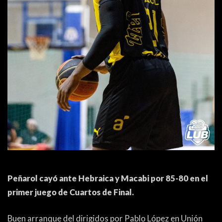
ACTUALIDAD
OTROS DEPORTES
3ERA DIVISIÓN
ATLETISMO
FORMATIVAS
HANDBALL
PARTIDOS
FÚTBOL PLAYA
CONTENIDOS
MÁS DE PYD
COLUMNAS
HISTORIA
ELECCIONES
FORO
ENTREVISTAS
Peñarol cayó ante Hebraica y Macabi por 85-80 en el
TRIBUNA
primer juego de Cuartos de Final.
PYD RADIO
Buen arranque del dirigidos por Pablo López en Unión