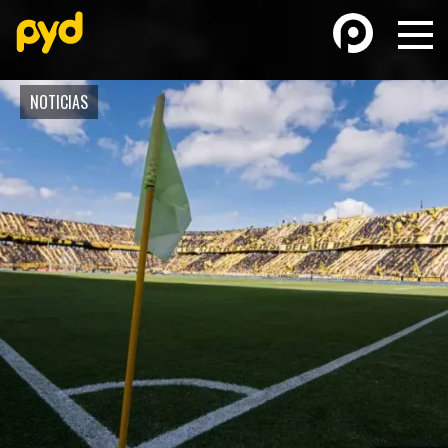
NOTICIAS
BASKETBALL
FÚTBOL FEMENINO
FUTSAL
FUTSAL FEMENINO