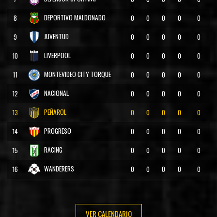
DEPORTIVO MALDONADO
8
0
0
0
0
0
JUVENTUD
9
0
0
0
0
0
LIVERPOOL
10
0
0
0
0
0
MONTEVIDEO CITY TORQUE
11
0
0
0
0
0
NACIONAL
12
0
0
0
0
0
PEÑAROL
13
0
0
0
0
0
PROGRESO
14
0
0
0
0
0
RACING
15
0
0
0
0
0
WANDERERS
16
0
0
0
0
0
VER CALENDARIO