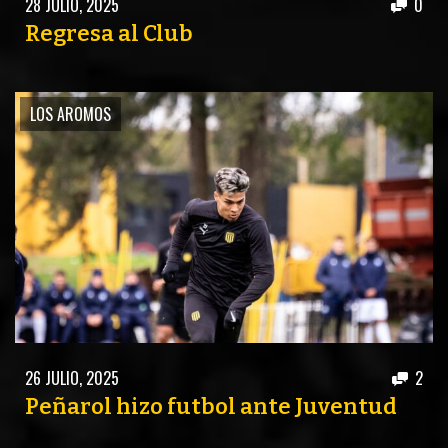
28 JULIO, 2025
0
PEÑAS
Regresa al Club
ENCUESTAS
EDITORIALES
LOS AROMOS
26 JULIO, 2025
2
Peñarol hizo futbol ante Juventud