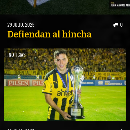
ACTUALIDAD
OTROS DEPORTES
3ERA DIVISIÓN
ATLETISMO
29 JULIO, 2025
0
FORMATIVAS
HANDBALL
Defiendan al hincha
PARTIDOS
FÚTBOL PLAYA
NOTICIAS
CONTENIDOS
MÁS DE PYD
COLUMNAS
HISTORIA
ELECCIONES
FORO
ENTREVISTAS
TRIBUNA
PYD RADIO