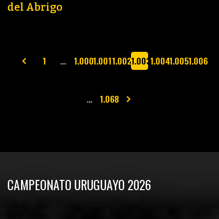
del Abrigo
1
…
1.000
1.001
1.002
1.003
1.004
1.005
1.006
…
1.068
CAMPEONATO URUGUAYO 2026