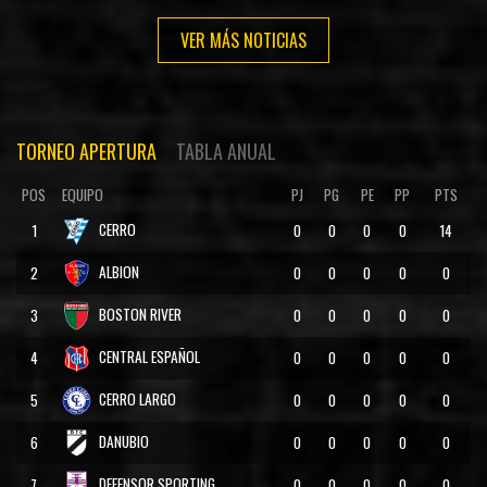
VER MÁS NOTICIAS
TORNEO APERTURA
TABLA ANUAL
POS
EQUIPO
PJ
PG
PE
PP
PTS
CERRO
1
0
0
0
0
14
ALBION
2
0
0
0
0
0
BOSTON RIVER
3
0
0
0
0
0
CENTRAL ESPAÑOL
4
0
0
0
0
0
CERRO LARGO
5
0
0
0
0
0
DANUBIO
6
0
0
0
0
0
DEFENSOR SPORTING
7
0
0
0
0
0