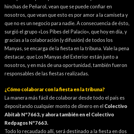
PEÑAS
hinchas de Peñarol, vean que se puede confiar en
nosotros, que vean que esto es por amor a la camiseta y
ENCUESTAS
que no es un negocio para nadie. A consecuencia de ésto,
EDITORIALES
surgió el grupo «Los Pibes del Palacio», que hoy en día, y
gracias a la colaboración (y difusión) de todos los
Manyas, se encarga de la fiesta en la tribuna. Vale la pena
destacar, que Los Manyas del Exterior están junto a
nosotros, y en más de una oportunidad, también fueron
responsables de las fiestas realizadas.
¿Cómo colaborar con la fiesta en la tribuna?
La manera más fácil de colaborar desde todo el país es
depositando cualquier monto de dinero en el
Colectivo
Abitab Nº7663, y ahora también en el Colectivo
Redpagos Nº7663.
Todo lo recaudado allí, será destinado a la fiesta en dos