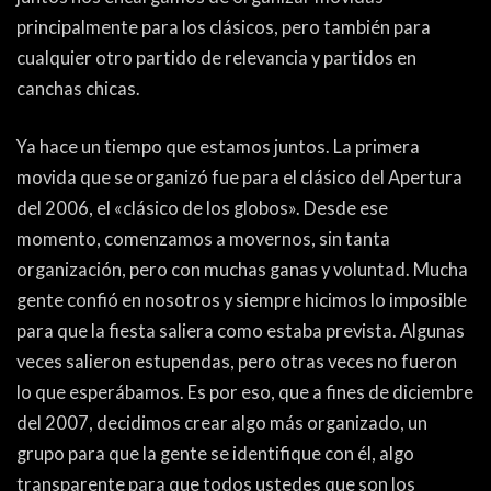
ACTUALIDAD
OTROS DEPORTES
principalmente para los clásicos, pero también para
3ERA DIVISIÓN
ATLETISMO
cualquier otro partido de relevancia y partidos en
canchas chicas.
FORMATIVAS
HANDBALL
Ya hace un tiempo que estamos juntos. La primera
PARTIDOS
FÚTBOL PLAYA
movida que se organizó fue para el clásico del Apertura
del 2006, el «clásico de los globos». Desde ese
CONTENIDOS
MÁS DE PYD
momento, comenzamos a movernos, sin tanta
COLUMNAS
HISTORIA
organización, pero con muchas ganas y voluntad. Mucha
gente confió en nosotros y siempre hicimos lo imposible
ELECCIONES
FORO
para que la fiesta saliera como estaba prevista. Algunas
ENTREVISTAS
veces salieron estupendas, pero otras veces no fueron
lo que esperábamos. Es por eso, que a fines de diciembre
TRIBUNA
del 2007, decidimos crear algo más organizado, un
PYD RADIO
grupo para que la gente se identifique con él, algo
transparente para que todos ustedes que son los