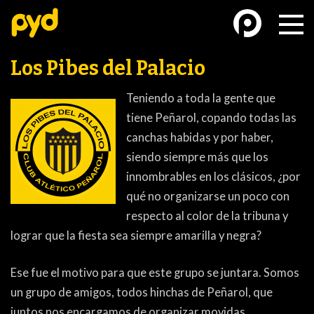
Los Pibes del Palacio
Teniendo a toda la gente que
tiene Peñarol, copando todas las
canchas habidas y por haber,
BASKETBALL
FÚTBOL FEMENINO
siendo siempre más que los
innombrables en los clásicos, ¿por
qué no organizarse un poco con
respecto al color de la tribuna y
lograr que la fiesta sea siempre amarilla y negra?
FUTSAL
FUTSAL FEMENINO
Ese fue el motivo para que este grupo se juntara. Somos
un grupo de amigos, todos hinchas de Peñarol, que
juntos nos encargamos de organizar movidas