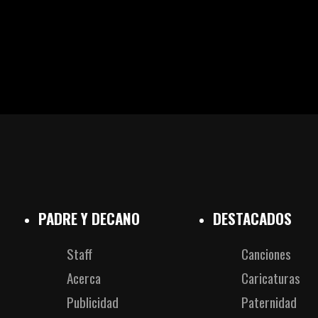
HAND
FÚTBO
MÁS DE P
HISTO
FORO
PADRE Y DECANO
DESTACADOS
Staff
Canciones
Acerca
Caricaturas
Publicidad
Paternidad