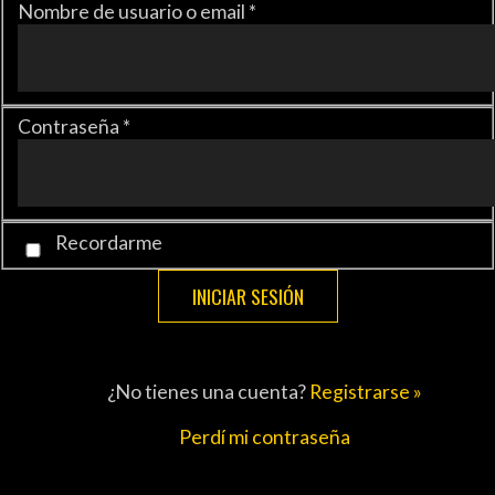
ELECC
Nombre de usuario o email
*
ENTRE
TRIBU
Contraseña
*
PYD R
PEÑA
Recordarme
ENCU
EDITO
¿No tienes una cuenta?
Registrarse »
OTROS DE
Perdí mi contraseña
ATLET