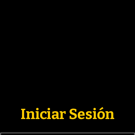
ACTUALID
3ERA 
FORMA
PARTI
CONTENID
Iniciar Sesión
COLU