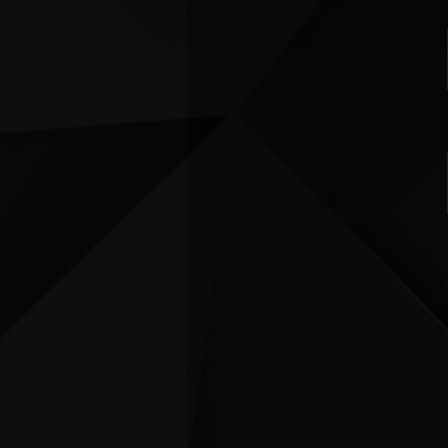
FUTSAL
FU