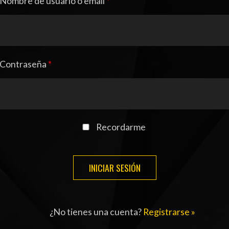
Nombre de usuario o email
*
ENTREVISTA
TRIBUNA
PYD RADIO
Contraseña
*
PEÑAS
TSAL FEMENINO
ENCUESTAS
EDITORIALES
Recordarme
¿No tienes una cuenta?
Registrarse »