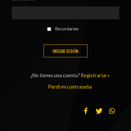
ACTUALIDAD
OTROS DEPORTES
3ERA DIVISIÓN
ATLETISMO
FORMATIVAS
HANDBALL
Recordarme
PARTIDOS
FÚTBOL PLAYA
CONTENIDOS
MÁS DE PYD
COLUMNAS
HISTORIA
¿No tienes una cuenta?
Registrarse »
ELECCIONES
FORO
Perdí mi contraseña
ENTREVISTAS
TRIBUNA
PYD RADIO