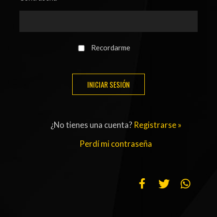
ACTUALIDAD
OTROS DEPORTES
3ERA DIVISIÓN
ATLETISMO
FORMATIVAS
HANDBALL
Recordarme
PARTIDOS
FÚTBOL PLAYA
CONTENIDOS
MÁS DE PYD
COLUMNAS
HISTORIA
¿No tienes una cuenta?
Registrarse »
ELECCIONES
FORO
Perdí mi contraseña
ENTREVISTAS
TRIBUNA
PYD RADIO