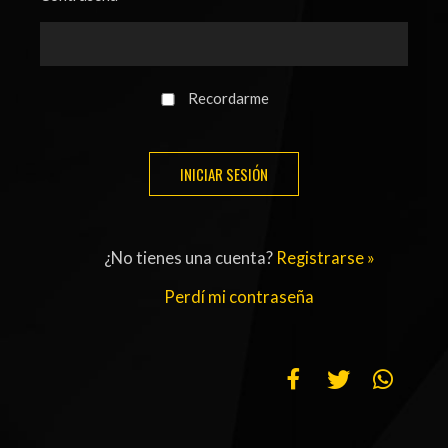
ACTUALIDAD
OTROS DEPORTES
3ERA DIVISIÓN
ATLETISMO
FORMATIVAS
HANDBALL
Recordarme
PARTIDOS
FÚTBOL PLAYA
CONTENIDOS
MÁS DE PYD
COLUMNAS
HISTORIA
¿No tienes una cuenta?
Registrarse »
ELECCIONES
FORO
Perdí mi contraseña
ENTREVISTAS
TRIBUNA
PYD RADIO