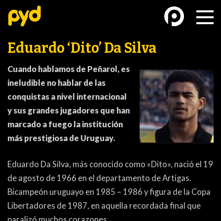
Eduardo ‘Dito’ Da Silva
C
uando hablamos de Peñarol, es
ineludible no hablar de las
conquistas a nivel internacional
BASKETBALL
FÚTBOL FEMENINO
y sus grandes jugadores que han
marcado a fuego la institución
más prestigiosa de Uruguay.
Eduardo Da Silva, más conocido como «Dito», nació el 19
de agosto de 1966 en el departamento de Artigas.
FUTSAL
FUTSAL FEMENINO
Bicampeón uruguayo en 1985 – 1986 y figura de la Copa
Libertadores de 1987, en aquella recordada final que
paralizó muchos corazones.