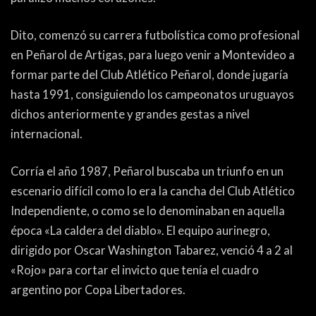
ACTUALIDAD
OTROS DEPORTES
Dito, comenzó su carrera futbolística como profesional
3ERA DIVISIÓN
ATLETISMO
en Peñarol de Artigas, para luego venir a Montevideo a
FORMATIVAS
HANDBALL
formar parte del Club Atlético Peñarol, donde jugaría
hasta 1991, consiguiendo los campeonatos uruguayos
PARTIDOS
FÚTBOL PLAYA
dichos anteriormente y grandes gestas a nivel
internacional.
CONTENIDOS
MÁS DE PYD
COLUMNAS
HISTORIA
Corría el año 1987, Peñarol buscaba un triunfo en un
escenario difícil como lo era la cancha del Club Atlético
ELECCIONES
FORO
Independiente, o como se lo denominaban en aquella
época «La caldera del diablo». El equipo aurinegro,
ENTREVISTAS
dirigido por Oscar Washington Tabarez, venció 4 a 2 al
TRIBUNA
«Rojo» para cortar el invicto que tenía el cuadro
argentino por Copa Libertadores.
PYD RADIO