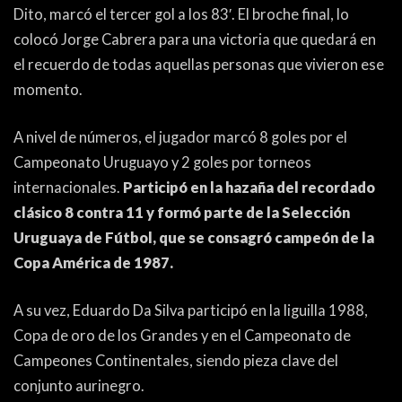
PEÑAS
Dito, marcó el tercer gol a los 83′. El broche final, lo
colocó Jorge Cabrera para una victoria que quedará en
ENCUESTAS
el recuerdo de todas aquellas personas que vivieron ese
EDITORIALES
momento.
A nivel de números, el jugador marcó 8 goles por el
Campeonato Uruguayo y 2 goles por torneos
internacionales.
Participó en la hazaña del recordado
clásico 8 contra 11 y formó parte de la Selección
Uruguaya de Fútbol, que se consagró campeón de la
Copa América de 1987.
A su vez, Eduardo Da Silva participó en la liguilla 1988,
Copa de oro de los Grandes y en el Campeonato de
Campeones Continentales, siendo pieza clave del
conjunto aurinegro.