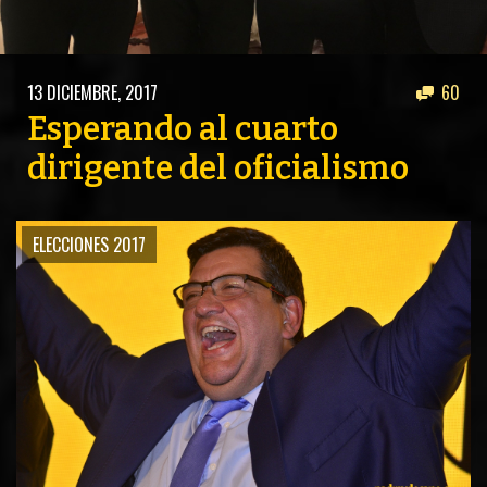
ACTUALIDAD
OTROS DEPORTES
3ERA DIVISIÓN
ATLETISMO
13 DICIEMBRE, 2017
60
FORMATIVAS
HANDBALL
Esperando al cuarto
PARTIDOS
FÚTBOL PLAYA
dirigente del oficialismo
CONTENIDOS
MÁS DE PYD
ELECCIONES 2017
COLUMNAS
HISTORIA
ELECCIONES
FORO
ENTREVISTAS
TRIBUNA
PYD RADIO