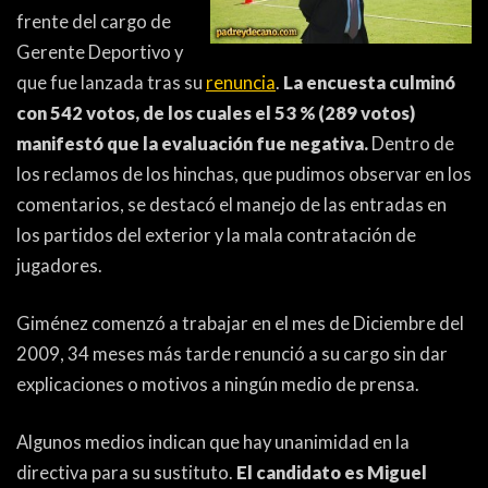
ACTUALIDAD
OTROS DEPORTES
frente del cargo de
Gerente Deportivo y
3ERA DIVISIÓN
ATLETISMO
que fue lanzada tras su
renuncia
.
La encuesta culminó
FORMATIVAS
HANDBALL
con 542 votos, de los cuales el 53 % (289 votos)
manifestó que la evaluación fue negativa.
Dentro de
PARTIDOS
FÚTBOL PLAYA
los reclamos de los hinchas, que pudimos observar en los
comentarios, se destacó el manejo de las entradas en
CONTENIDOS
MÁS DE PYD
los partidos del exterior y la mala contratación de
COLUMNAS
HISTORIA
jugadores.
ELECCIONES
FORO
Giménez comenzó a trabajar en el mes de Diciembre del
2009, 34 meses más tarde renunció a su cargo sin dar
ENTREVISTAS
explicaciones o motivos a ningún medio de prensa.
TRIBUNA
Algunos medios indican que hay unanimidad en la
PYD RADIO
directiva para su sustituto.
El candidato es Miguel