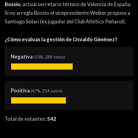
PEÑAS
Bossio
, actual secretario técnico de Valencia de España.
Si no arregla Bossio el vicepresidente Welker propuso a
ENCUESTAS
Santiago Solari (ex jugador del Club Atlético Peñarol).
EDITORIALES
¿Cómo evaluas la gestión de Osvaldo Giménez?
Negativa
(53%, 289 votos)
Positiva
(47%, 254 votos)
Total de votantes:
542