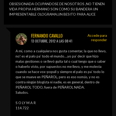
OBSESIONADA OCUPANDOSE DE NOSOTROS ,NO TIENEN
VIDA PROPIA HERMANO SON COMO SU BANDERA UN
IMPRESENTABLE OLOGRAMA,UN BESITO PARA ALICE
FERNANDO CAVALLO
Accede para
responder
13 OCTUBRE, 2012 A LAS 08:41
A mí, como a cualquiera nos gusta comentar, la que no llevo,
no! es el palo pa’ todo el mundo….yo pa’ decir que hizo
malas gestiones o se llevó guita tal o cual tengo que o saber
o haberlo visto, por supuestos no me llevo, y me molesta
cuando se hace vox-populi y siempre el palo es pa’ todo lo
que se mueve en PEÑAROL, pero es eso nomás, y no es
contra ningún blogista ni nadie, es en general, dentro de
PEÑAROL TODO, fuera de PEÑAROL NADA.
Saludos.
S O LY M A R
114.722