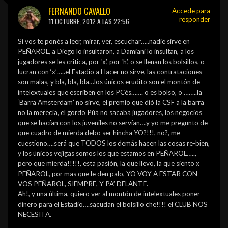
FERNANDO CAVALLO
Accede para
responder
11 OCTUBRE, 2012 A LAS 22:56
Si vos te ponés a leer, mirar, ver, escuchar…..nadie sirve en
PEÑAROL, a Diego lo insultaron, a Damiani lo insultan, a los
jugadores se les critica, por ‘x’, por ‘h’, o se llenan los bolsillos, o
lucran con ‘x’…..el Estadio a Hacer no sirve, las contrataciones
son malas, y bla, bla, bla…los únicos erudito son el montón de
intelextuales que escriben en los PCés……. o es bolso, o ……..la
‘Barra Amsterdam’ no sirve, el premio que dió la CSF a la barra
no la merecía, el gordo Púa no sacaba jugadores, los negocios
que se hacían con los juveniles no servían….y yo me pregunto de
que cuadro de mierda debo ser hincha YO?!!!, no?, me
cuestiono….será que TODOS los demás hacen las cosas re-bien,
y los únicos vejigas somos los que estamos en PEÑAROL…..,
pero que mierda!!!!!, esta pasión, la que llevo, la que siento x
PEÑAROL, por mas que le den palo, YO VOY A ESTAR CON
VOS PEÑAROL, SIEMPRE, Y PA’ DELANTE.
Ah!, y una última, quiero ver al montón de intelextuales poner
dinero para el Estadio….sacudan el bolsillo che!!!! el CLUB NOS
NECESITA.