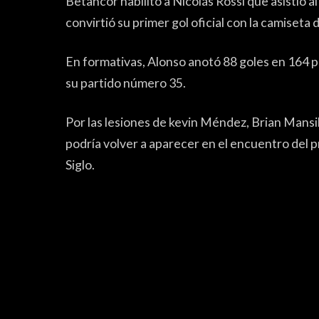
Betancor habilitó a Nicolás Rossi que asistió 
convirtió su primer gol oficial con la camiseta 
FUTSAL
En formativas, Alonso anotó 88 goles en 164 pa
su partido número 35.
Por las lesiones de kevin Méndez, Brian Mansill
podría volver a aparecer en el encuentro del
Siglo.
FUTSAL FEMENINO