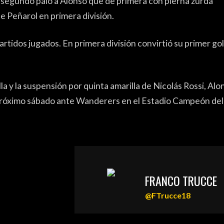
al segundo palo a Alonso que de primera con pierna zurda
HAND
de Peñarol en primera división.
FÚTBO
rtidos jugados. En primera división convirtió su primer go
MÁS DE P
a y la suspensión por quinta amarilla de Nicolás Rossi, Alo
HISTO
 próximo sábado ante Wanderers en el Estadio Campeón del
FORO
FRANCO TRUCCE
@FTrucce18