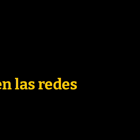
ACTUALID
3ERA 
FORMA
en las redes
PARTI
CONTENID
COLU