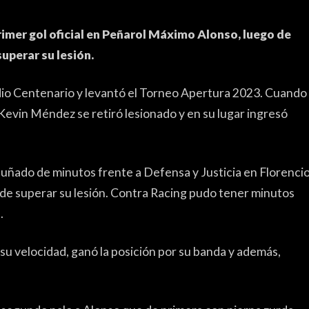
ELECC
 primer gol oficial en Peñarol Máximo Alonso, luego de
ENTRE
uperar su lesión.
TRIBU
adio Centenario y levantó el Torneo Apertura 2023. Cuando
PYD R
Kevin Méndez se retiró lesionado y en su lugar ingresó
PEÑA
ENCU
puñado de minutos frente a Defensa y Justicia en Florenci
EDITO
de superar su lesión. Contra Racing pudo tener minutos
.
 su velocidad, ganó la posición por su banda y además,
OTROS DE
ATLET