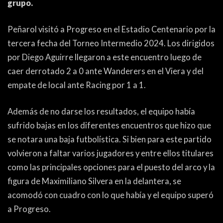
grupo.
PEÑAS
ENCUESTAS
Peñarol visitó a Progreso en el Estadio Centenario por la
tercera fecha del Torneo Intermedio 2024. Los dirigidos
EDITORIALES
por Diego Aguirre llegaron a este encuentro luego de
caer derrotado 2 a 0 ante Wanderers en el Viera y del
empate de local ante Racing por 1 a 1.
Además de no darse los resultados, el equipo había
sufrido bajas en los diferentes encuentros que hizo que
se notara una baja futbolística. Si bien para este partido
volvieron a faltar varios jugadores y entre ellos titulares
como las principales opciones para el puesto del arco y la
figura de Maximiliano Silvera en la delantera, se
acomodó con cuadro con lo que había y el equipo superó
a Progreso.