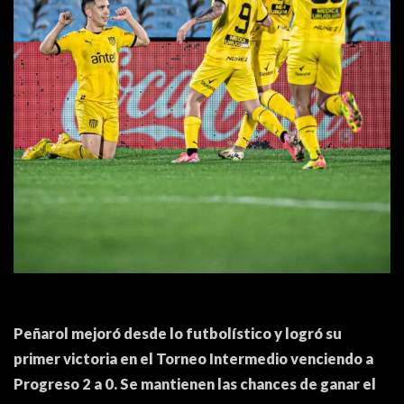
ACTUALIDAD
OTROS DEPORTES
3ERA DIVISIÓN
ATLETISMO
FORMATIVAS
HANDBALL
PARTIDOS
FÚTBOL PLAYA
CONTENIDOS
MÁS DE PYD
COLUMNAS
HISTORIA
ELECCIONES
FORO
ENTREVISTAS
Peñarol mejoró desde lo futbolístico y logró su
TRIBUNA
primer victoria en el Torneo Intermedio venciendo a
PYD RADIO
Progreso 2 a 0. Se mantienen las chances de ganar el