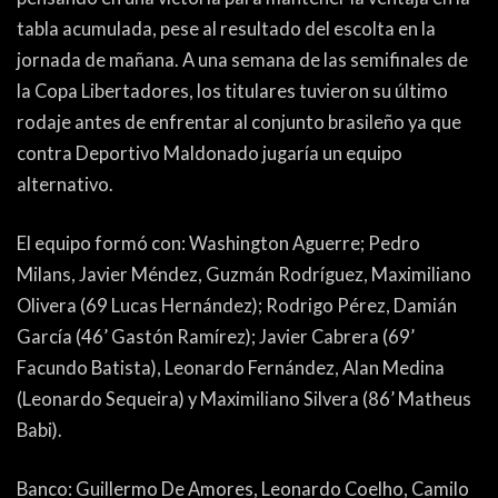
PEÑAS
tabla acumulada, pese al resultado del escolta en la
ENCUESTAS
jornada de mañana. A una semana de las semifinales de
la Copa Libertadores, los titulares tuvieron su último
EDITORIALES
rodaje antes de enfrentar al conjunto brasileño ya que
contra Deportivo Maldonado jugaría un equipo
alternativo.
El equipo formó con: Washington Aguerre; Pedro
Milans, Javier Méndez, Guzmán Rodríguez, Maximiliano
Olivera (69 Lucas Hernández); Rodrigo Pérez, Damián
García (46’ Gastón Ramírez); Javier Cabrera (69’
Facundo Batista), Leonardo Fernández, Alan Medina
(Leonardo Sequeira) y Maximiliano Silvera (86’ Matheus
Babi).
Banco: Guillermo De Amores, Leonardo Coelho, Camilo