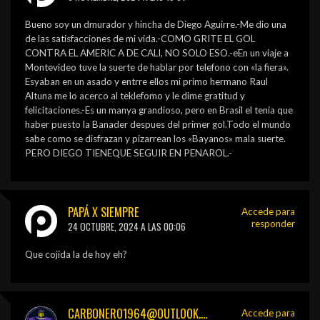
Bueno soy un dmurador y hincha de Diego Aguirre.-Me dio una
de las satisfacciones de mi vida.-COMO GRITE EL GOL
CONTRA EL AMERIC A DE CALI, NO SOLO ESO.-eEn un viaje a
Montevideo tuve la suerte de hablar por telefono con «la fiera».
Esyaban en un asado y entrre ellos mi primo hermano Raul
Altuna me lo acerco al teklefomo y le dime gratitud y
felicitaciones.-Es un manya grandioso, pero en Brasil el tenia que
haber puesto la Banader despues del primer gol.Todo el mundo
sabe como se disfrazan y pizarrean los «Bayanos» mala suerte.
PERO DIEGO TIENEQUE SEGUIR EN PENAROL.-
PAPÁ X SIEMPRE
Accede para
responder
24 OCTUBRE, 2024 A LAS 00:06
Que cojida la de hoy eh?
CARBONERO1964@OUTLOOK.COM
Accede para