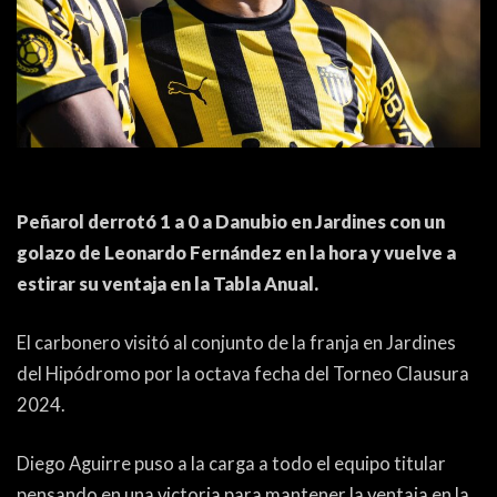
ACTUALIDAD
OTROS DEPORTES
3ERA DIVISIÓN
ATLETISMO
FORMATIVAS
HANDBALL
PARTIDOS
FÚTBOL PLAYA
Peñarol derrotó 1 a 0 a Danubio en Jardines con un
CONTENIDOS
MÁS DE PYD
golazo de Leonardo Fernández en la hora y vuelve a
COLUMNAS
HISTORIA
estirar su ventaja en la Tabla Anual.
ELECCIONES
FORO
El carbonero visitó al conjunto de la franja en Jardines
ENTREVISTAS
del Hipódromo por la octava fecha del Torneo Clausura
2024.
TRIBUNA
PYD RADIO
Diego Aguirre puso a la carga a todo el equipo titular
pensando en una victoria para mantener la ventaja en la