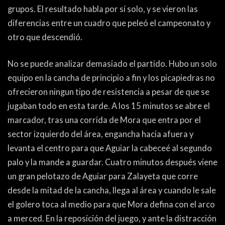
ACTUALIDAD
OTROS DEPORTES
grupos. El resultado habla por sí solo, y se vieron las
diferencias entre un cuadro que peleó el campeonato y
3ERA DIVISIÓN
ATLETISMO
otro que descendió.
FORMATIVAS
HANDBALL
No se puede analizar demasiado el partido. Hubo un solo
PARTIDOS
FÚTBOL PLAYA
equipo en la cancha de principio a fin y los picapiedras no
ofrecieron ningun tipo de resistencia a pesar de que se
CONTENIDOS
MÁS DE PYD
jugaban todo en esta tarde. A los 15 minutos se abre el
marcador, tras una corrida de Mora que entra por el
COLUMNAS
HISTORIA
sector izquierdo del área, engancha hacia afuera y
ELECCIONES
FORO
levanta el centro para que Aguiar la cabeceé al segundo
palo y la mande a guardar. Cuatro minutos después viene
ENTREVISTAS
un gran pelotazo de Aguiar para Zalayeta que corre
TRIBUNA
desde la mitad de la cancha, llega al área y cuando le sale
el golero toca al medio para que Mora defina con el arco
PYD RADIO
a merced. En la reposición del juego, y ante la distracción