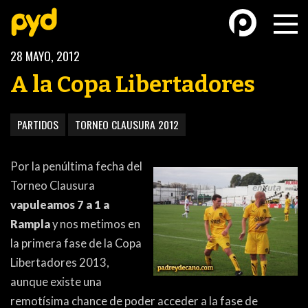
28 MAYO, 2012
A la Copa Libertadores
PARTIDOS
TORNEO CLAUSURA 2012
BASKETBALL
FÚTBOL FEMENINO
Por la penúltima fecha del
Torneo Clausura
vapuleamos 7 a 1 a
Rampla
y nos metimos en
la primera fase de la Copa
Libertadores 2013,
FUTSAL
FUTSAL FEMENINO
aunque existe una
remotísima chance de poder acceder a la fase de