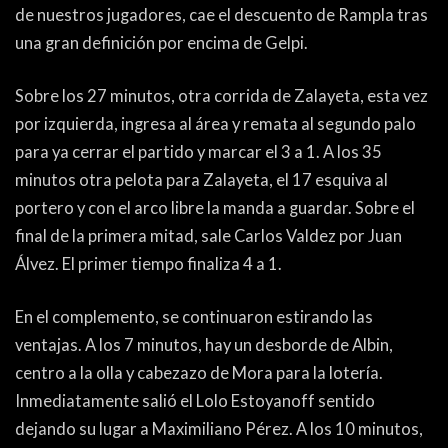
PEÑAS
de nuestros jugadores, cae el descuento de Rampla tras
una gran definición por encima de Gelpi.
ENCUESTAS
EDITORIALES
Sobre los 27 minutos, otra corrida de Zalayeta, esta vez
por izquierda, ingresa al área y remata al segundo palo
para ya cerrar el partido y marcar el 3 a 1. A los 35
minutos otra pelota para Zalayeta, el 17 esquiva al
portero y con el arco libre la manda a guardar. Sobre el
final de la primera mitad, sale Carlos Valdez por Juan
Álvez. El primer tiempo finaliza 4 a 1.
En el complemento, se continuaron estirando las
ventajas. A los 7 minutos, hay un desborde de Albin,
centro a la olla y cabezazo de Mora para la lotería.
Inmediatamente salió el Lolo Estoyanoff sentido
dejando su lugar a Maximiliano Pérez. A los 10 minutos,