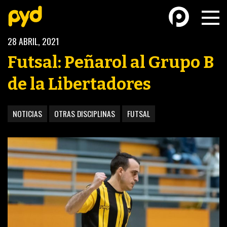
28 ABRIL, 2021
Futsal: Peñarol al Grupo B
de la Libertadores
BASKETBALL
FÚTBOL FEMENINO
NOTICIAS
OTRAS DISCIPLINAS
FUTSAL
FUTSAL
FUTSAL FEMENINO