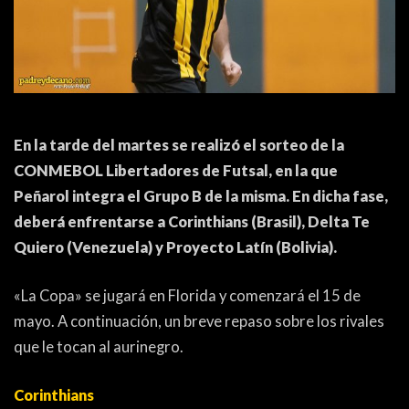
ACTUALIDAD
OTROS DEPORTES
3ERA DIVISIÓN
ATLETISMO
FORMATIVAS
HANDBALL
PARTIDOS
FÚTBOL PLAYA
En la tarde del martes se realizó el sorteo de la
CONMEBOL Libertadores de Futsal, en la que
CONTENIDOS
MÁS DE PYD
Peñarol integra el Grupo B de la misma. En dicha fase,
COLUMNAS
HISTORIA
deberá enfrentarse a Corinthians (Brasil), Delta Te
Quiero (Venezuela) y Proyecto Latín (Bolivia).
ELECCIONES
FORO
«La Copa» se jugará en Florida y comenzará el 15 de
ENTREVISTAS
mayo. A continuación, un breve repaso sobre los rivales
TRIBUNA
que le tocan al aurinegro.
PYD RADIO
Corinthians