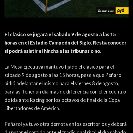
ACTUALIDAD
OTROS DEPORTES
3ERA DIVISIÓN
ATLETISMO
FORMATIVAS
HANDBALL
El clásico se jugará el sábado 9 de agosto a las 15
PARTIDOS
FÚTBOL PLAYA
horas en el Estadio Campeón del Siglo. Resta conocer
si podrá asistir el hincha a las tribunas o no.
CONTENIDOS
MÁS DE PYD
La Mesa Ejecutiva mantuvo fijado el clásico para el
COLUMNAS
HISTORIA
sábado 9 de agosto a las 15 horas, pese a que Peñarol
pidió adelantar el mismo para el viernes 8 de agosto,
ELECCIONES
FORO
para así tener un día más de diferencia con el encuentro
ENTREVISTAS
de ida ante Racing por los octavos de final de la Copa
Libertadores de América.
TRIBUNA
PYD RADIO
Peñarol ya tuvo otra derrota en los escritorios y deberá
disputar el partido ante el tradicional rival el día sábado,